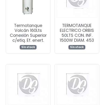
Termotanque
TERMOTANQUE
Volcán 160Lts
ELECTRICO ORBIS
Conexión Superior
50LTS CON. INF.
c/etiq. Ef. enert.
1500W DIAM. 453
Sin stock
Sin stock