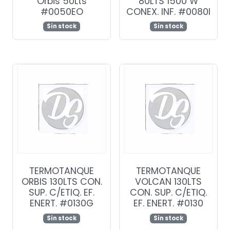
Orbis 50Lts
80LTS 1500 W
#0050EO
CONEX. INF. #0080I
Sin stock
Sin stock
TERMOTANQUE
TERMOTANQUE
ORBIS 130LTS CON.
VOLCAN 130LTS
SUP. C/ETIQ. EF.
CON. SUP. C/ETIQ.
ENERT. #0130G
EF. ENERT. #0130
Sin stock
Sin stock