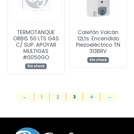
TERMOTANQUE
Calefón Volcán
ORBIS 50 LTS GAS
12Lts. Encendido
C/ SUP. APOYAR
Piezoeléctrico TN
MULTIGAS
313BRV
#0050GO
Sin stock
Sin stock
←
1
2
3
4
→