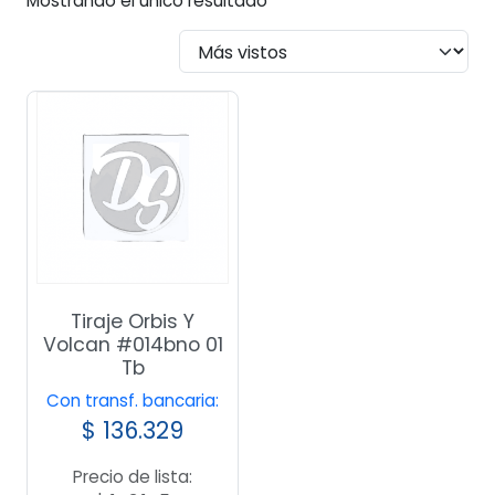
Mostrando el único resultado
Tiraje Orbis Y
Volcan #014bno 01
Tb
Con transf. bancaria:
$
136.329
Precio de lista: