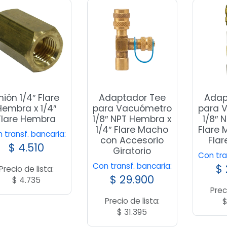
nión 1/4″ Flare
Adaptador Tee
Adap
Hembra x 1/4″
para Vacuómetro
para 
Flare Hembra
1/8″ NPT Hembra x
1/8″ 
1/4″ Flare Macho
Flare 
 transf. bancaria:
con Accesorio
Fla
$
4.510
Giratorio
Con tra
Con transf. bancaria:
$
Precio de lista:
$
29.900
$
4.735
Prec
Precio de lista:
$
31.395