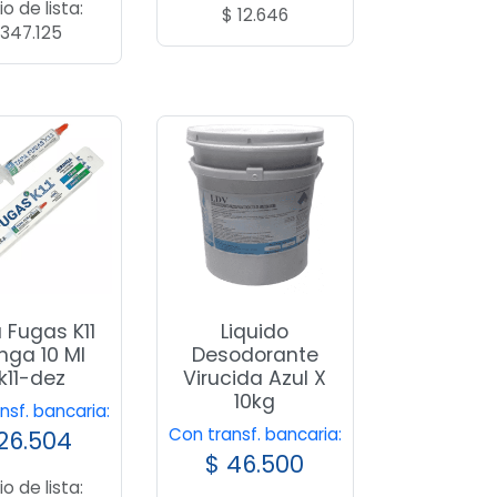
io de lista:
$
12.646
347.125
 Fugas K11
Liquido
nga 10 Ml
Desodorante
k11-dez
Virucida Azul X
10kg
nsf. bancaria:
Con transf. bancaria:
26.504
$
46.500
io de lista: