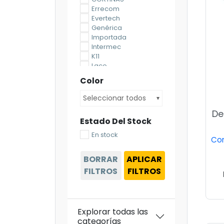
Errecom
Evertech
Genérica
Importada
Intermec
K11
Laco
Magnific
Color
MXM
MXM OIL
Seleccionar todos
Para latas R22 - R134
De
con Rosca fina
Estado Del Stock
Parsecs
Quick
En stock
Con
Refrioil
San Francisco
BORRAR
APLICAR
Siccom
FILTROS
BELNET ERRECOM
FILTROS
Explorar todas las
categorías