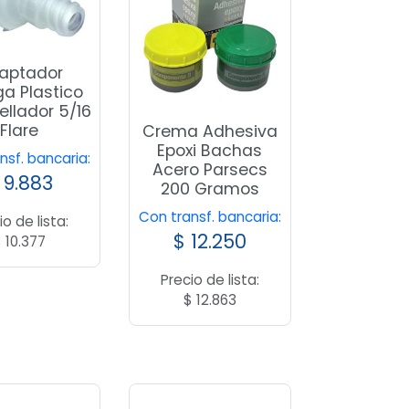
aptador
ga Plastico
ellador 5/16
Flare
Crema Adhesiva
Epoxi Bachas
nsf. bancaria:
Acero Parsecs
9.883
200 Gramos
Con transf. bancaria:
io de lista:
$
12.250
$
10.377
Precio de lista:
$
12.863