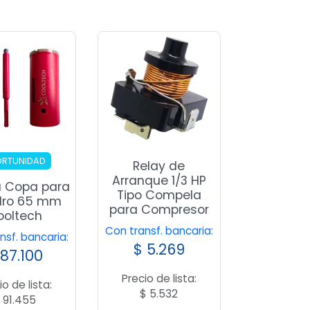
RTUNIDAD
Relay de
Arranque 1/3 HP
 Copa para
Tipo Compela
dro 65 mm
para Compresor
ooltech
Con transf. bancaria:
nsf. bancaria:
$
5.269
87.100
Precio de lista:
io de lista:
$
5.532
$
91.455