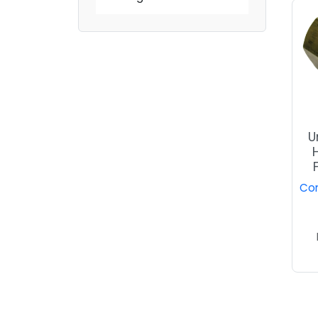
U
Con