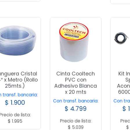
nguera Cristal
Cinta Cooltech
Kit 
″ x Metro (Rollo
PVC con
Sp
25mts.)
Adhesivo Blanca
Acon
x 20 mts
6000
 transf. bancaria:
Con transf. bancaria:
Con tra
$
1.900
$
4.799
$
1
Precio de lista:
Precio de lista:
Prec
$
1.995
$
5.039
$