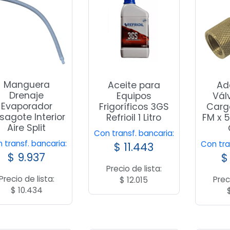
Manguera
Aceite para
Ad
Drenaje
Equipos
Vál
Evaporador
Frigoríficos 3GS
Carga
sagote Interior
Refrioil 1 Litro
FM x 5
Aire Split
Con transf. bancaria:
 transf. bancaria:
Con tra
$
11.443
$
9.937
$
Precio de lista:
Precio de lista:
Prec
$
12.015
$
10.434