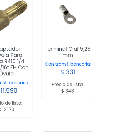
aptador
Terminal Ojal 5,25
vula Para
mm
 R410 1/4″
Con transf. bancaria:
/16″ FH Con
$
331
Óvulo
nsf. bancaria:
Precio de lista:
11.590
$
348
io de lista:
$
12.170