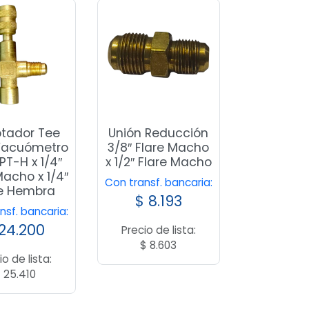
tador Tee
Unión Reducción
Vacuómetro
3/8″ Flare Macho
NPT-H x 1/4″
x 1/2″ Flare Macho
Macho x 1/4″
Con transf. bancaria:
re Hembra
$
8.193
nsf. bancaria:
24.200
Precio de lista:
$
8.603
io de lista:
$
25.410