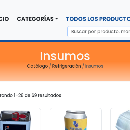
CIO
CATEGORÍAS
TODOS LOS PRODUCT
Insumos
Catálogo
/
Refrigeración
/ Insumos
Ordenado
rando 1–28 de 69 resultados
por
popularidad