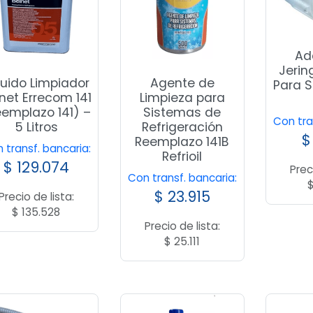
Ad
Jerin
quido Limpiador
Agente de
Para S
net Errecom 141
Limpieza para
eemplazo 141) –
Sistemas de
Con tra
5 Litros
Refrigeración
$
Reemplazo 141B
 transf. bancaria:
Refrioil
$
129.074
Prec
Con transf. bancaria:
$
23.915
Precio de lista:
$
135.528
Precio de lista:
$
25.111