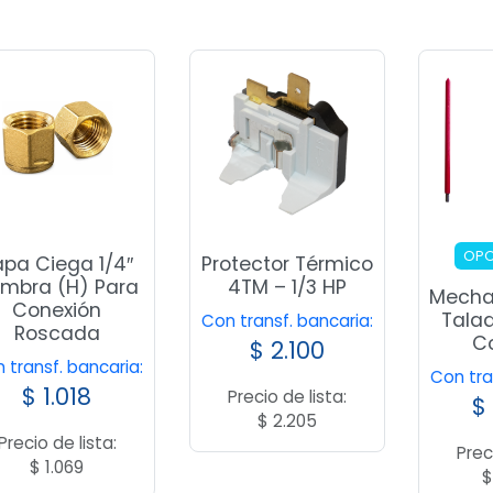
OPO
apa Ciega 1/4″
Protector Térmico
mbra (H) Para
4TM – 1/3 HP
Mecha
Conexión
Tala
Con transf. bancaria:
Roscada
C
$
2.100
 transf. bancaria:
Con tra
$
1.018
Precio de lista:
$
$
2.205
Precio de lista:
Prec
$
1.069