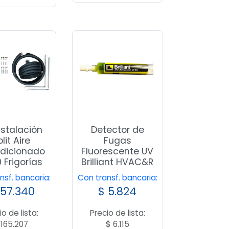
Instalación
Detector de
lit Aire
Fugas
dicionado
Fluorescente UV
 Frigorías
Brilliant HVAC&R
nsf. bancaria:
Con transf. bancaria:
57.340
$
5.824
io de lista:
Precio de lista:
165.207
$
6.115