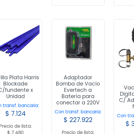
illa Plata Harris
Adaptador
Blockade
Bomba de Vacío
Vac
C/fundente x
Evertech a
Digit
Unidad
Batería para
C/ A
conectar a 220V
 transf. bancaria:
Con transf. bancaria:
$
7.124
Con tra
$
227.922
$
3
Precio de lista:
Precio de lista:
$
7.480