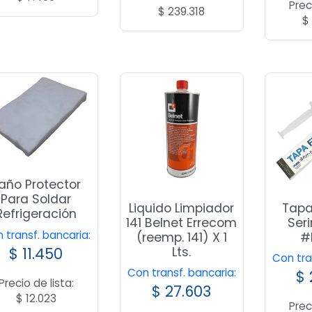
Prec
$
239.318
$
año Protector
Para Soldar
Liquido Limpiador
Tapa
Refrigeración
141 Belnet Errecom
Seri
 transf. bancaria:
(reemp. 141) X 1
#
Lts.
$
11.450
Con tra
Con transf. bancaria:
$
Precio de lista:
$
27.603
$
12.023
Prec