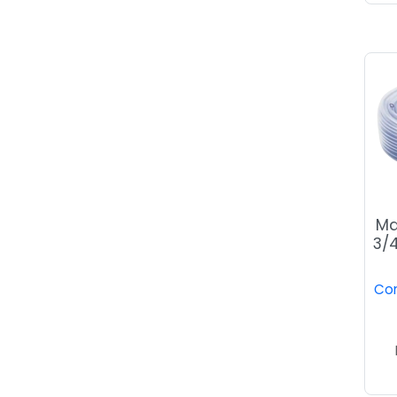
Ma
3/4
Con