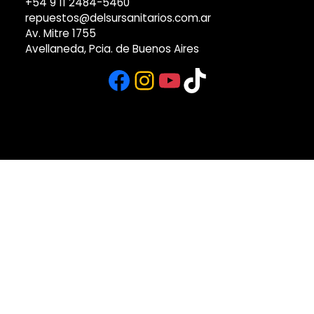
+54 9 11 2484-5460
repuestos@delsursanitarios.com.ar
Av. Mitre 1755
Avellaneda, Pcia. de Buenos Aires
Facebook
Instagram
YouTube
TikTok
Ver más sucursales del
Grupo Del Sur >
Creado por Luksoft