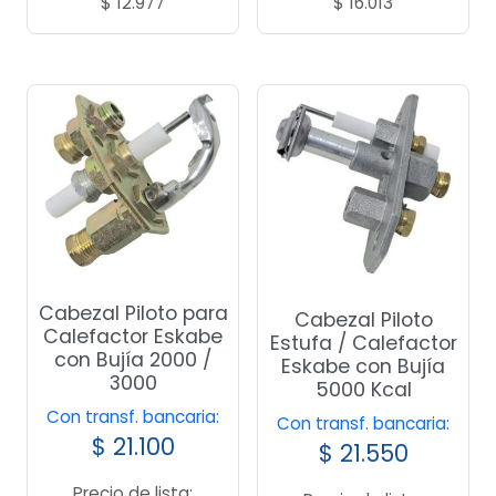
$
12.977
$
16.013
Cabezal Piloto para
Cabezal Piloto
Calefactor Eskabe
Estufa / Calefactor
con Bujía 2000 /
Eskabe con Bujía
3000
5000 Kcal
Con transf. bancaria:
Con transf. bancaria:
$
21.100
$
21.550
Precio de lista: