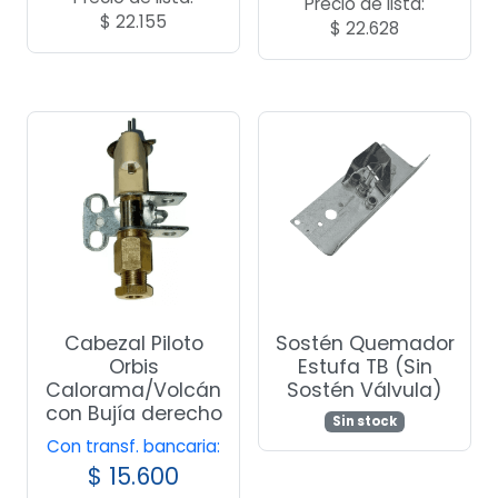
Precio de lista:
$
22.155
$
22.628
Cabezal Piloto
Sostén Quemador
Orbis
Estufa TB (Sin
Calorama/Volcán
Sostén Válvula)
con Bujía derecho
Sin stock
Con transf. bancaria:
$
15.600