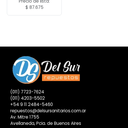
Precio de lista:
$
87.675
(011) 7723-7624
(011) 4203-5502
+54 9 11 2484-5460
repuestos@delsursanitarios.com.ar
Av. Mitre 1755
Avellaneda, Pcia. de Buenos Aires