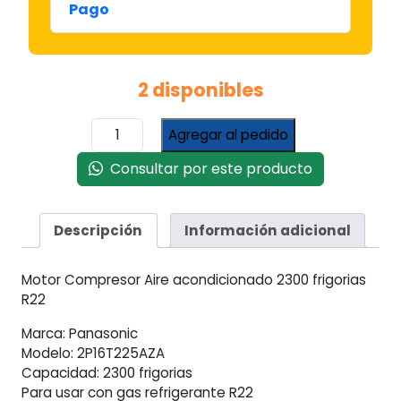
Pago
2 disponibles
Motor
Agregar al pedido
Compresor
Rotativo
Consultar por este producto
2250
/
2300
Descripción
Información adicional
Frigorias
R22
Motor Compresor Aire acondicionado 2300 frigorias
cantidad
R22
Marca: Panasonic
Modelo: 2P16T225AZA
Capacidad: 2300 frigorias
Para usar con gas refrigerante R22