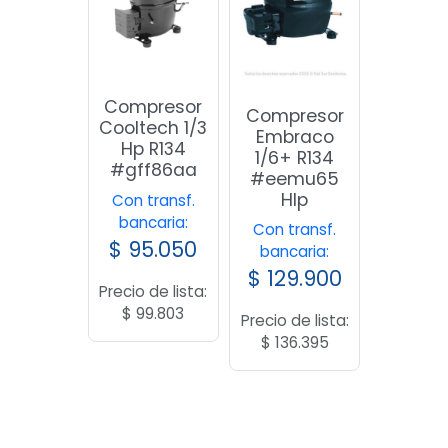
Compresor
Compresor
Cooltech 1/3
Embraco
Hp R134
1/6+ R134
#gff86aa
#eemu65
Hlp
Con transf.
bancaria:
Con transf.
$
95.050
bancaria:
$
129.900
Precio de lista:
$
99.803
Precio de lista:
$
136.395