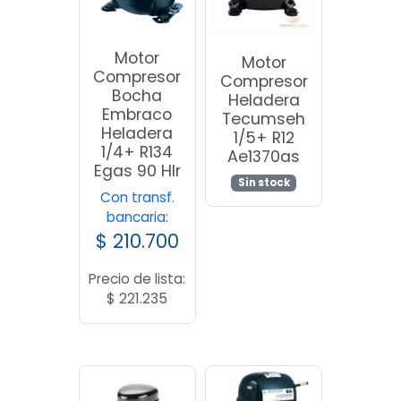
Motor
Motor
Compresor
Compresor
Bocha
Heladera
Embraco
Tecumseh
Heladera
1/5+ R12
1/4+ R134
Ae1370as
Egas 90 Hlr
Sin stock
Con transf.
bancaria:
$
210.700
Precio de lista:
$
221.235