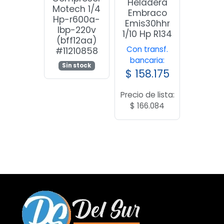
Heladera
Motech 1/4
Embraco
Hp-r600a-
Emis30hhr
lbp-220v
1/10 Hp R134
(bff12aa)
Con transf.
#11210858
bancaria:
Sin stock
$
158.175
Precio de lista:
$
166.084