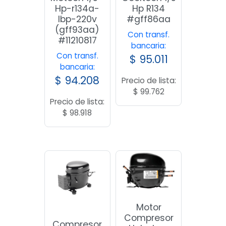
Hp-r134a-
Hp R134
lbp-220v
#gff86aa
(gff93aa)
Con transf.
#11210817
bancaria:
Con transf.
$
95.011
bancaria:
$
94.208
Precio de lista:
$
99.762
Precio de lista:
$
98.918
Motor
Compresor
Compresor