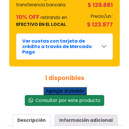
$
129.881
transferencia bancaria.
10% OFF
Precio/un.:
retirando en
$
123.977
EFECTIVO EN EL LOCAL
.
Ver cuotas con tarjeta de
crédito a través de Mercado
Pago
1 disponibles
Compresor
Agregar al pedido
Embraco
Consultar por este producto
1/6+
R134
#eemu65
Descripción
Información adicional
Hlp
cantidad