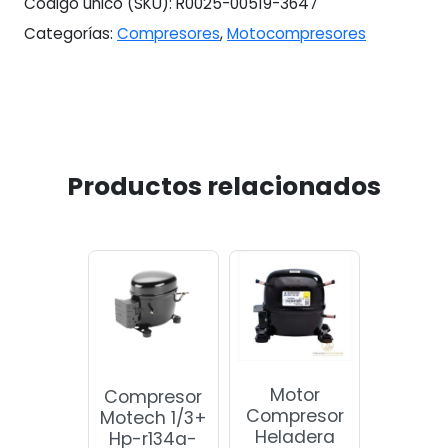
Código único (SKU):
R0025-00519-3647
Categorías:
Compresores
,
Motocompresores
Productos relacionados
Motor
Compresor
Compresor
Motech 1/3+
Heladera
Hp-r134a-