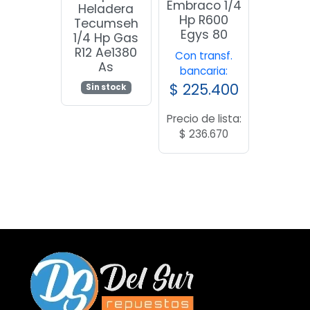
Embraco 1/4
Heladera
Hp R600
Tecumseh
Egys 80
1/4 Hp Gas
R12 Ae1380
Con transf.
As
bancaria:
$
225.400
Sin stock
Precio de lista:
$
236.670