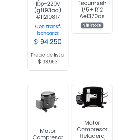
Tecumseh
lbp-220v
1/5+ R12
(gff93aa)
Ae1370as
#11210817
Sin stock
Con transf.
bancaria:
$
94.250
Precio de lista:
$
98.963
Motor
Compresor
Motor
Heladera
Compresor