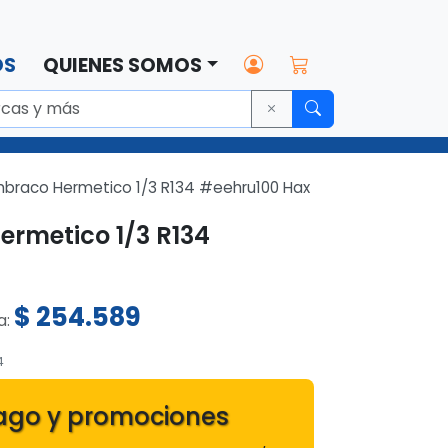
OS
QUIENES SOMOS
braco Hermetico 1/3 R134 #eehru100 Hax
rmetico 1/3 R134
$
254.589
ta:
4
ago y promociones