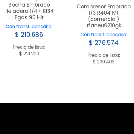
Bocha Embraco
Compresor Embraco
Heladera 1/4+ R134
1/3 R404 Mt
Egas 90 Hlr
(comercial)
#aneu6210gk
Con transf. bancaria:
$
210.686
Con transf. bancaria:
$
276.574
Precio de lista:
$
221.220
Precio de lista:
$
290.403