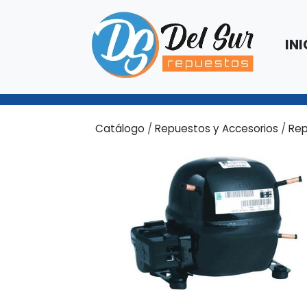
INI
Catálogo
/
Repuestos y Accesorios
/
Rep