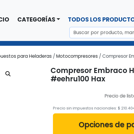
CIO
CATEGORÍAS
TODOS LOS PRODUCT
uestos para Heladeras
/
Motocompresores
/ Compresor Em
Compresor Embraco He
#eehru100 Hax
Precio de lis
Precio sin impuestos nacionales:
$
210.40
Opciones de p