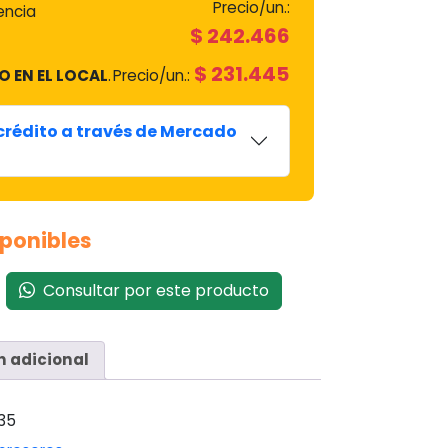
Precio/un.:
encia
$
242.466
$
231.445
O EN EL LOCAL
.
Precio/un.:
 crédito a través de Mercado
sponibles
Consultar por este producto
n adicional
35