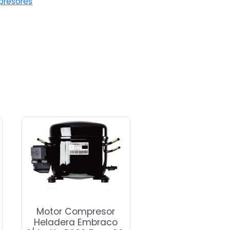
resores
Motor Compresor
Heladera Embraco