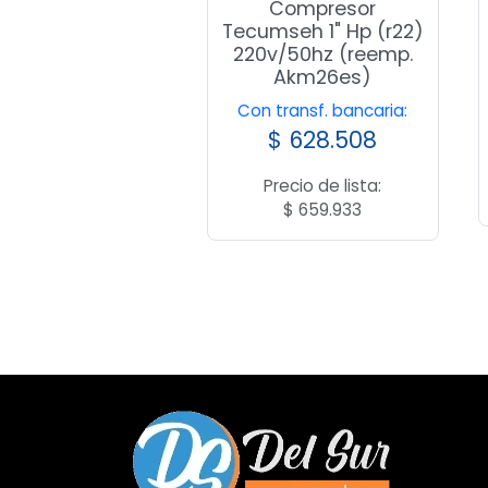
Compresor
Tecumseh 1" Hp (r22)
220v/50hz (reemp.
Akm26es)
Con transf. bancaria:
$
628.508
Precio de lista:
$
659.933