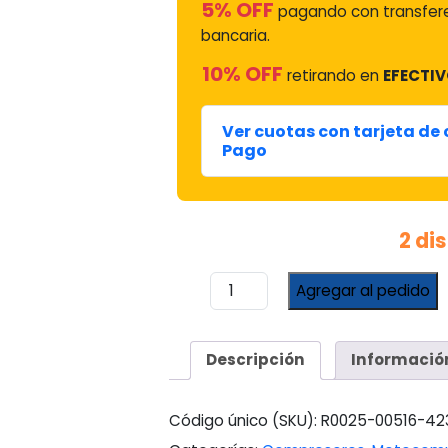
5% OFF
pagando con transfer
bancaria.
10% OFF
retirando en
EFECTIV
Ver cuotas con tarjeta de
Pago
2 di
Compresor
Agregar al pedido
Embraco
Hermetico
1/3
Descripción
Informació
R134
#eehru100
Hax
Código único (SKU):
R0025-00516-42
cantidad