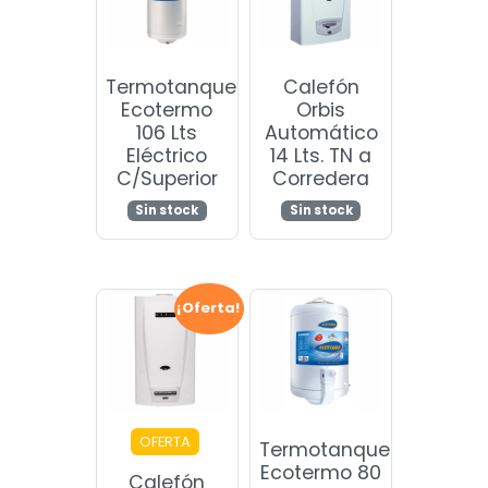
Termotanque
Calefón
Ecotermo
Orbis
106 Lts
Automático
Eléctrico
14 Lts. TN a
C/Superior
Corredera
Sin stock
Sin stock
¡Oferta!
OFERTA
Termotanque
Ecotermo 80
Calefón