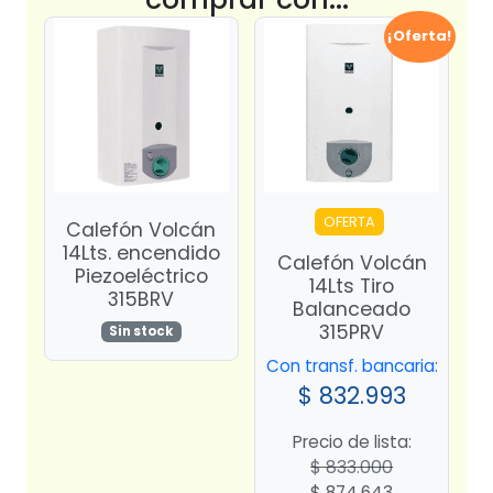
¡Oferta!
OFERTA
Calefón Volcán
14Lts. encendido
Calefón Volcán
Piezoeléctrico
14Lts Tiro
315BRV
Balanceado
315PRV
Sin stock
Con transf. bancaria:
$
832.993
Precio de lista:
$
833.000
El
El
$
874.643