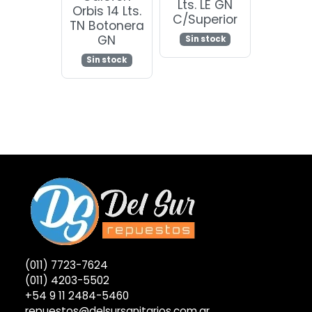
Lts. LE GN
Orbis 14 Lts.
C/Superior
TN Botonera
GN
Sin stock
Sin stock
(011) 7723-7624
(011) 4203-5502
+54 9 11 2484-5460
repuestos@delsursanitarios.com.ar