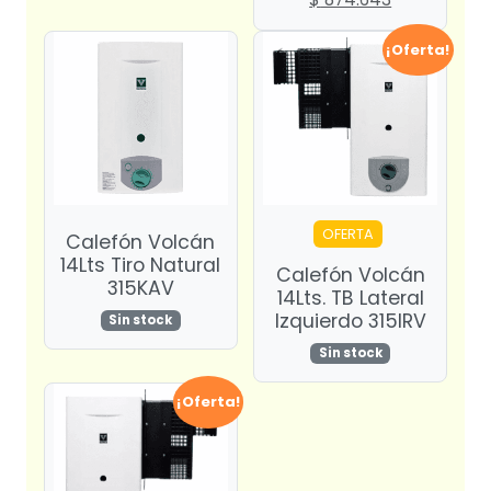
precio
precio
original
actual
¡Oferta!
era:
es:
$ 833.000.
$ 874.643.
OFERTA
Calefón Volcán
14Lts Tiro Natural
Calefón Volcán
315KAV
14Lts. TB Lateral
Izquierdo 315IRV
Sin stock
Sin stock
¡Oferta!