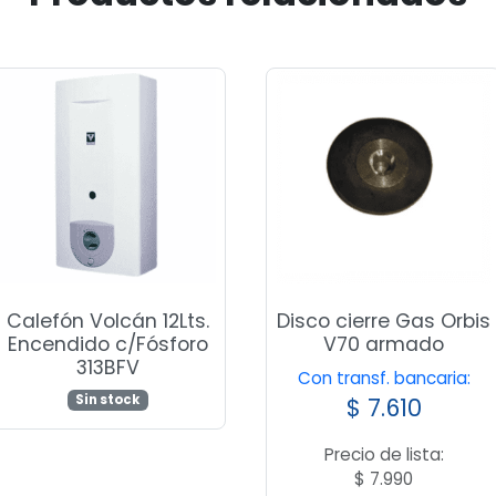
Calefón Volcán 12Lts.
Disco cierre Gas Orbis
Encendido c/Fósforo
V70 armado
313BFV
Con transf. bancaria:
Sin stock
$
7.610
Precio de lista:
$
7.990