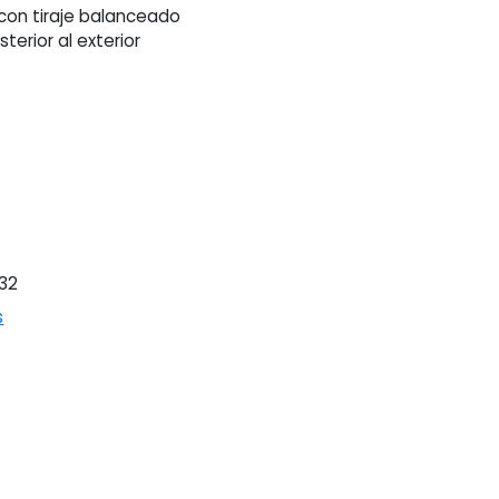
con tiraje balanceado
terior al exterior
32
s