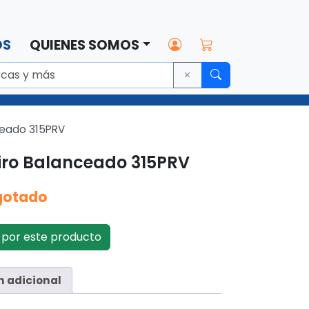
OS
QUIENES SOMOS
nceado 315PRV
Tiro Balanceado 315PRV
gotado
por este producto
n adicional