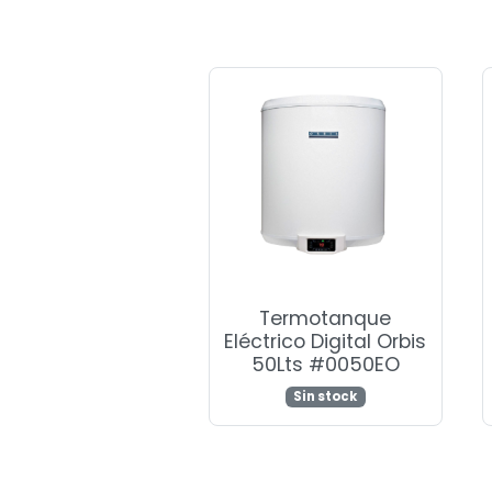
Termotanque
Eléctrico Digital Orbis
50Lts #0050EO
Sin stock