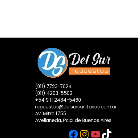
(011) 7723-7624
(011) 4203-5502
+54 9 11 2484-5460
repuestos@delsursanitarios.com.ar
Av. Mitre 1755
Avellaneda, Pcia. de Buenos Aires
Facebook
Instagram
YouTub
TikTok