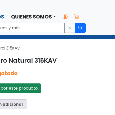
OS
QUIENES SOMOS
ural 315KAV
iro Natural 315KAV
gotado
por este producto
n adicional