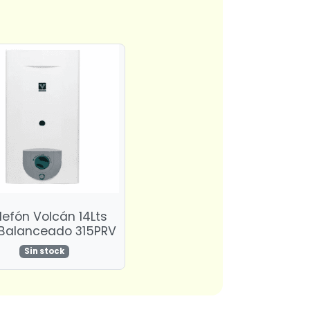
lefón Volcán 14Lts
 Balanceado 315PRV
Sin stock