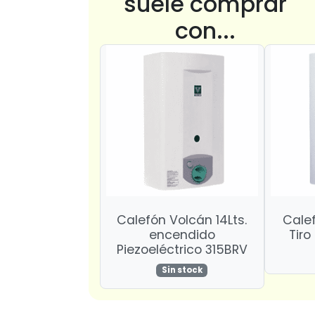
suele comprar
con...
Calefón Volcán 14Lts.
Calef
encendido
Tiro
Piezoeléctrico 315BRV
Sin stock