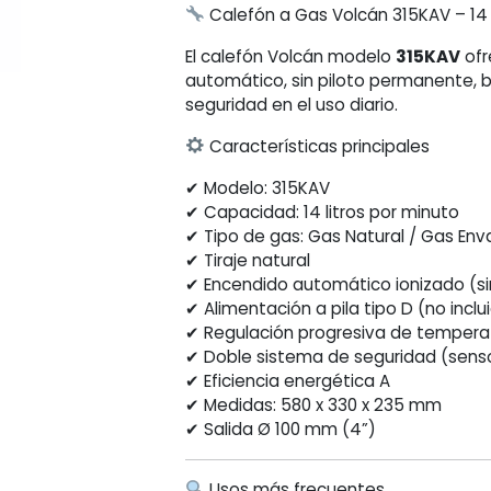
Calefón a Gas Volcán 315KAV – 14 
El calefón Volcán modelo
315KAV
ofr
automático, sin piloto permanente, 
seguridad en el uso diario.
Características principales
✔ Modelo: 315KAV
✔ Capacidad: 14 litros por minuto
✔ Tipo de gas: Gas Natural / Gas En
✔ Tiraje natural
✔ Encendido automático ionizado (sin
✔ Alimentación a pila tipo D (no inclu
✔ Regulación progresiva de tempera
✔ Doble sistema de seguridad (sens
✔ Eficiencia energética A
✔ Medidas: 580 x 330 x 235 mm
✔ Salida Ø 100 mm (4”)
Usos más frecuentes