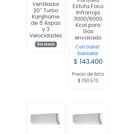
Pantalla
Ventilador
Estufa Foco
20” Turbo
Infrarroja
Kanjihome
3000/6000
de 5 Aspas
Kcal para
y 3
Gas
Velocidades
envasado
Sin stock
Con transf.
bancaria:
$
143.400
Precio de lista:
$
150.570