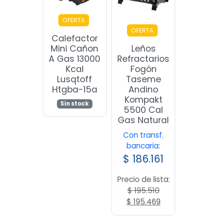
OFERTA
OFERTA
Calefactor
Mini Cañon
Leños
A Gas 13000
Refractarios
Kcal
Fogón
Lusqtoff
Taseme
Htgba-15a
Andino
Kompakt
Sin stock
5500 Cal
Gas Natural
Con transf.
bancaria:
$
186.161
Precio de lista:
$
195.510
El
El
$
195.469
precio
precio