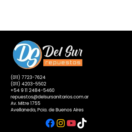
original
actual
era:
es:
$ 195.510.
$ 195.469.
(011) 7723-7624
(011) 4203-5502
+54 9 11 2484-5460
repuestos@delsursanitarios.com.ar
Av. Mitre 1755
Avellaneda, Pcia. de Buenos Aires
Facebook
Instagram
YouTube
TikTok