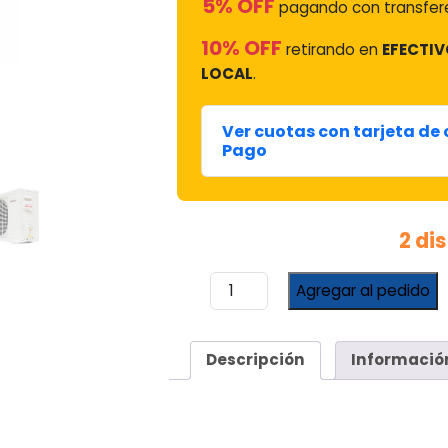
5% OFF
pagando con transfere
10% OFF
retirando en
EFECTIV
LOCAL
.
Ver cuotas con tarjeta de
Pago
2 di
Aire
Agregar al pedido
Acondicionado
Electra
Inverter
Descripción
Informació
2236
Frigorías
2600
Watts