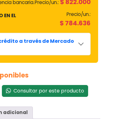
$
822.000
ncia bancaria.
Precio/un.:
Precio/un.:
O EN EL
$
784.636
 crédito a través de Mercado
sponibles
Consultar por este producto
n adicional