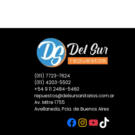
(011) 7723-7624
(011) 4203-5502
+54 9 11 2484-5460
repuestos@delsursanitarios.com.ar
Av. Mitre 1755
Avellaneda, Pcia. de Buenos Aires
Facebook
Instagram
YouTub
TikTok