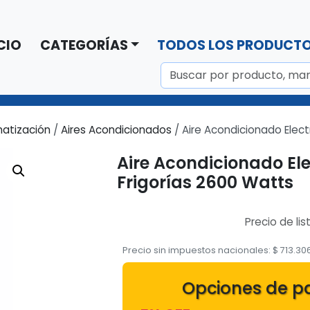
CIO
CATEGORÍAS
TODOS LOS PRODUCT
matización
/
Aires Acondicionados
/ Aire Acondicionado Elect
Aire Acondicionado Ele
Frigorías 2600 Watts
Precio de lis
Precio sin impuestos nacionales:
$
713.30
Opciones de p