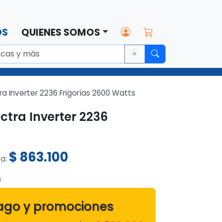
OS
QUIENES SOMOS
ra Inverter 2236 Frigorías 2600 Watts
ctra Inverter 2236
$
863.100
ta:
6
ago y promociones