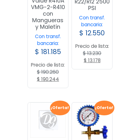
Value R410A
R22/R12 2500
VMG-2-R410
PSI
con
Con transf.
Mangueras
bancaria:
y Maletín
$
12.550
Con transf.
bancaria:
Precio de lista:
$
181.185
$
13.230
El
El
$
13.178
Precio de lista:
precio
precio
$
190.260
original
actual
El
El
$
190.244
era:
es:
precio
precio
$ 13.230.
$ 13.178.
original
actual
era:
es:
$ 190.260.
$ 190.244.
¡Oferta!
¡Oferta!