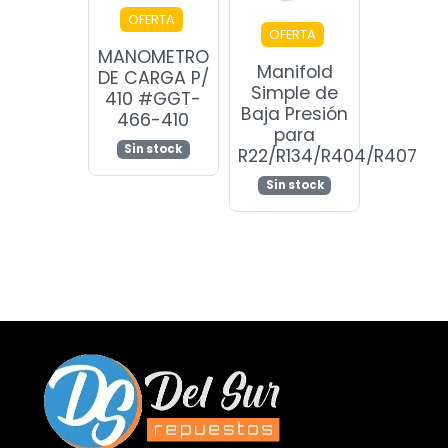
OFERTA
OFERTA
MANOMETRO
Manifold
DE CARGA P/
Simple de
410 #GGT-
Baja Presión
466-410
para
Sin stock
R22/R134/R404/R407
Sin stock