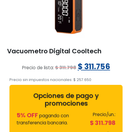
Vacuometro Digital Cooltech
El
El
$
311.756
$
311.798
Precio de lista:
precio
preci
Precio sin impuestos nacionales:
$
257.650
original
actua
Opciones de pago y
era:
es:
promociones
$ 311.798.
$ 311.
5% OFF
Precio/un.:
pagando con
$
311.798
transferencia bancaria.