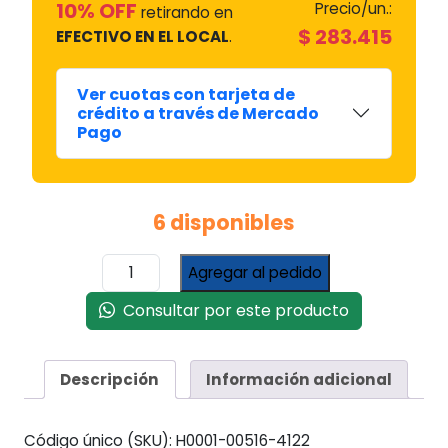
10% OFF
Precio/un.:
retirando en
$
283.415
EFECTIVO EN EL LOCAL
.
Ver cuotas con tarjeta de
crédito a través de Mercado
Pago
6 disponibles
Vacuometro
Agregar al pedido
Digital
Cooltech
Consultar por este producto
cantidad
Descripción
Información adicional
Código único (SKU):
H0001-00516-4122