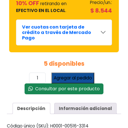
10% OFF
Precio/un.:
retirando en
$
8.544
EFECTIVO EN EL LOCAL
.
Ver cuotas con tarjeta de
crédito a través de Mercado
Pago
5 disponibles
MANOMETRO
Agregar al pedido
DE
ALTA
Consultar por este producto
#GRG-
500
cantidad
Descripción
Información adicional
Código único (SKU):
H0001-00516-3314