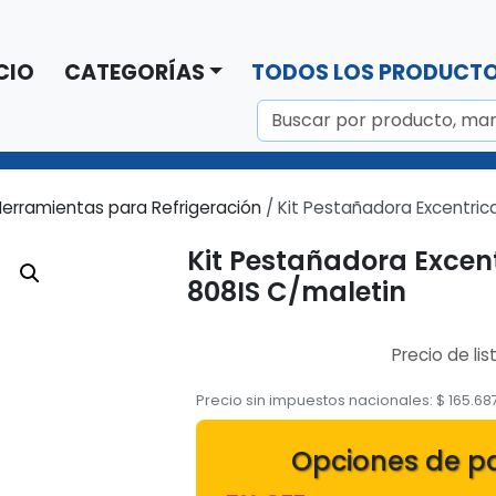
CIO
CATEGORÍAS
TODOS LOS PRODUCT
erramientas para Refrigeración
/ Kit Pestañadora Excentric
Kit Pestañadora Excen
808IS C/maletin
Precio de lis
Precio sin impuestos nacionales:
$
165.68
Opciones de p