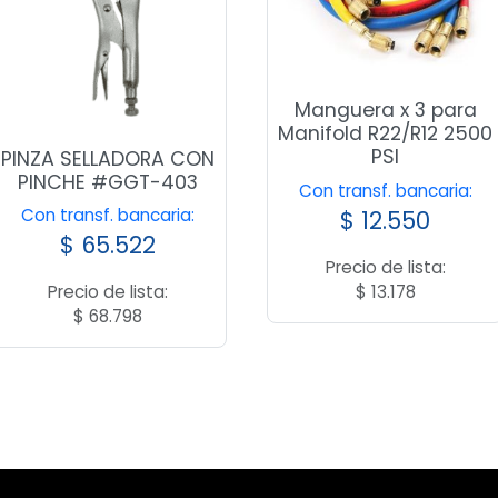
Manguera x 3 para
Manifold R22/R12 2500
PSI
PINZA SELLADORA CON
PINCHE #GGT-403
Con transf. bancaria:
Con transf. bancaria:
$
12.550
$
65.522
Precio de lista:
$
13.178
Precio de lista:
$
68.798