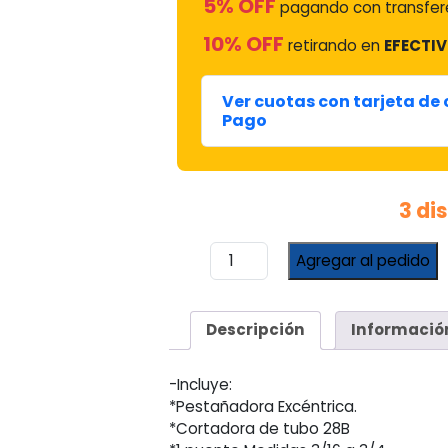
5% OFF
pagando con transfere
10% OFF
retirando en
EFECTIV
Ver cuotas con tarjeta de
Pago
3 di
Kit
Agregar al pedido
Pestañadora
Excentrica
Y
Descripción
Informació
Cortadora
Value
808IS
-Incluye:
C/maletin
*Pestañadora Excéntrica.
cantidad
*Cortadora de tubo 28B