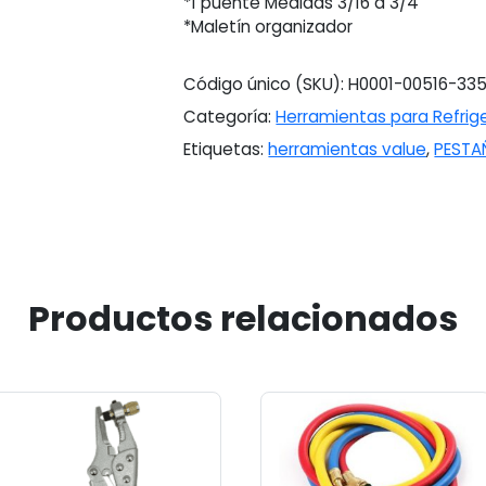
*1 puente Medidas 3/16 a 3/4
*Maletín organizador
Código único (SKU):
H0001-00516-33
Categoría:
Herramientas para Refrig
Etiquetas:
herramientas value
,
PESTA
Productos relacionados