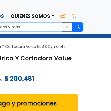
OS
QUIENES SOMOS
a Y Cortadora Value 808IS C/maletin
trica Y Cortadora Value
$
200.481
ta:
7
ago y promociones