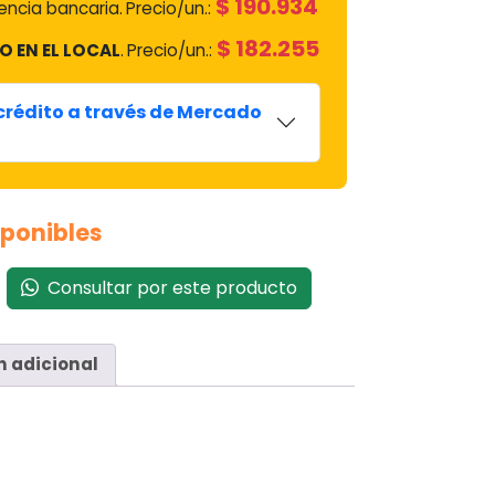
$
190.934
ncia bancaria.
Precio/un.:
$
182.255
O EN EL LOCAL
.
Precio/un.:
 crédito a través de Mercado
sponibles
Consultar por este producto
n adicional