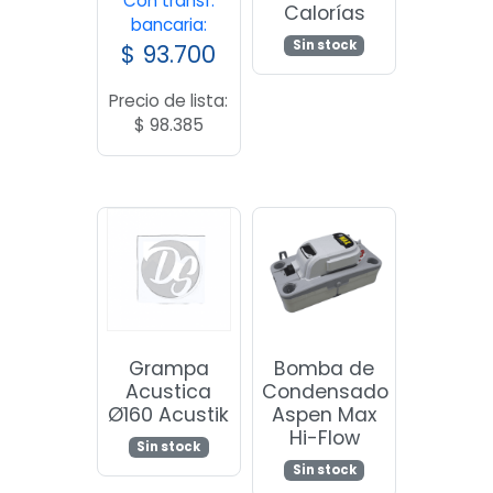
Con transf.
Calorías
bancaria:
Sin stock
$
93.700
Precio de lista:
$
98.385
Grampa
Bomba de
Acustica
Condensado
Ø160 Acustik
Aspen Max
Hi-Flow
Sin stock
Sin stock