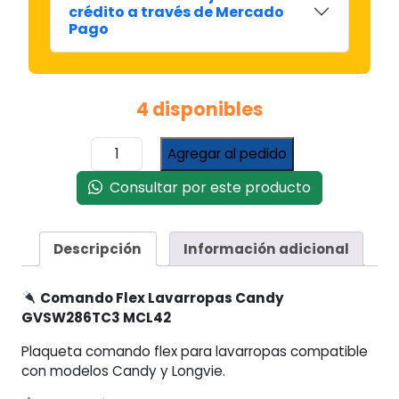
crédito a través de Mercado
Pago
4 disponibles
Comando
Agregar al pedido
Flex
Lavarropas
Consultar por este producto
Candy
GVSW286TC3
MCL42
Descripción
Información adicional
cantidad
Comando Flex Lavarropas Candy
GVSW286TC3 MCL42
Plaqueta comando flex para lavarropas compatible
con modelos Candy y Longvie.