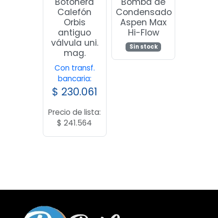
Botonera
Bomba de
Calefón
Condensado
Orbis
Aspen Max
antiguo
Hi-Flow
válvula uni.
Sin stock
mag.
Con transf.
bancaria:
$
230.061
Precio de lista:
$
241.564