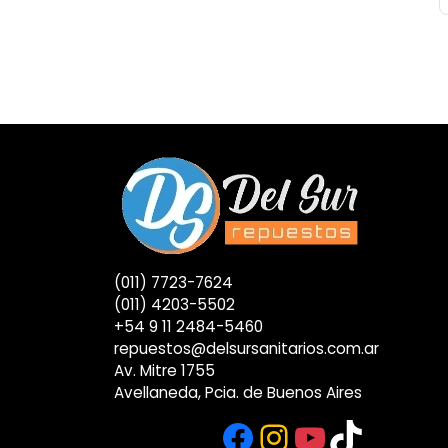
(011) 7723-7624
(011) 4203-5502
+54 9 11 2484-5460
repuestos@delsursanitarios.com.ar
Av. Mitre 1755
Avellaneda, Pcia. de Buenos Aires
Facebook
Instagram
YouTub
TikTok