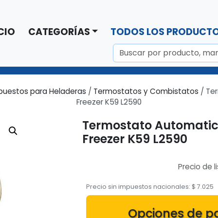
CIO
CATEGORÍAS
TODOS LOS PRODUCT
puestos para Heladeras
/
Termostatos y Combistatos
/ Te
Freezer K59 L2590
Termostato Automatic
Freezer K59 L2590
Precio de l
Precio sin impuestos nacionales:
$
7.025
Opciones de p