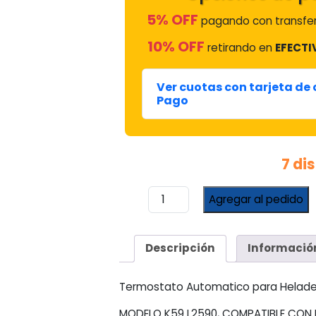
5% OFF
pagando con transfer
10% OFF
retirando en
EFECTI
Ver cuotas con tarjeta de
Pago
7 di
Termostato
Agregar al pedido
Automatico
Para
Heladera
Descripción
Informació
Con
Freezer
K59
Termostato Automatico para Helader
L2590
MODELO K59 L2590, COMPATIBLE CON