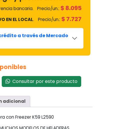
$
8.095
encia bancaria.
Precio/un.:
$
7.727
VO EN EL LOCAL
.
Precio/un.:
 crédito a través de Mercado
sponibles
Consultar por este producto
n adicional
a con Freezer K59 L2590
 MUCHOS MODELOS DE HELADERAS