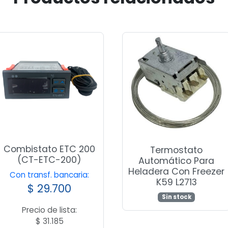
Combistato ETC 200
Termostato
(CT-ETC-200)
Automático Para
Heladera Con Freezer
Con transf. bancaria:
K59 L2713
$
29.700
Sin stock
Precio de lista:
$
31.185