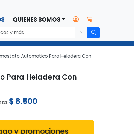
OS
QUIENES SOMOS
rmostato Automatico Para Heladera Con
o Para Heladera Con
$
8.500
ista:
ago y promociones