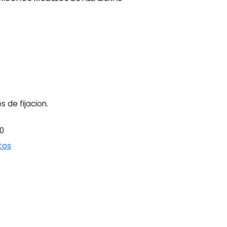
os de fijacion.
0
tos