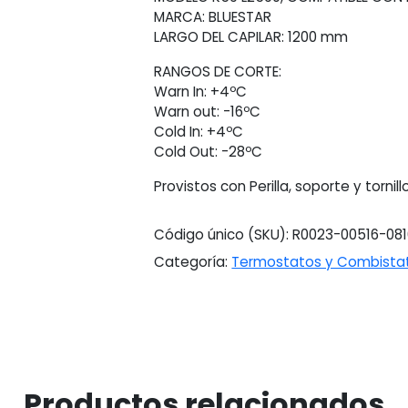
cantidad
MARCA: BLUESTAR
LARGO DEL CAPILAR: 1200 mm
RANGOS DE CORTE:
Warn In: +4ºC
Warn out: -16ºC
Cold In: +4ºC
Cold Out: -28ºC
Provistos con Perilla, soporte y tornill
Código único (SKU):
R0023-00516-081
Categoría:
Termostatos y Combista
Productos relacionados