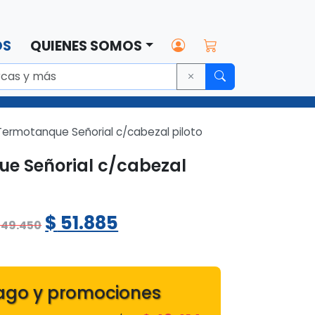
OS
QUIENES SOMOS
ermotanque Señorial c/cabezal piloto
e Señorial c/cabezal
El
El
$
51.885
49.450
precio
precio
0
original
actual
ago y promociones
era:
es: