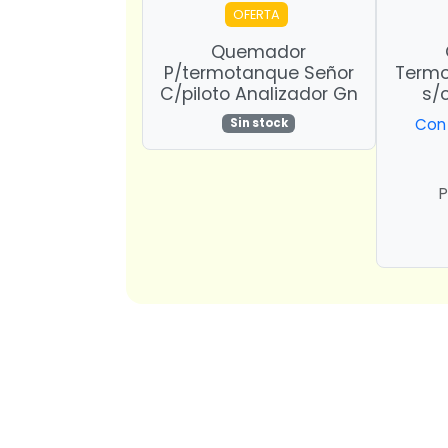
OFERTA
Quemador
P/termotanque Señor
Termo
C/piloto Analizador Gn
s/
Con 
Sin stock
P