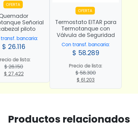
OFERTA
OFERTA
Quemador
Termostato EITAR para
tanque Señorial
Termotanque con
cabezal piloto
Válvula de Seguridad
transf. bancaria:
Con transf. bancaria:
$
26.116
$
58.289
recio de lista:
Precio de lista:
$
26.150
$
58.300
El
El
$
27.422
El
El
$
61.203
precio
precio
precio
precio
original
actual
original
actual
era:
es:
era:
es:
$ 26.150.
$ 27.422.
$ 58.300.
$ 61.203.
Productos relacionados