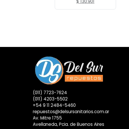
El
El
$
130.901
precio
precio
original
actual
era:
es:
$ 124.700.
$ 130.901.
(011) 7723-7624
(011) 4203-5502
+54 9 11 2484-5460
repuestos@delsursanitarios.com.ar
Av. Mitre 1755
Avellaneda, Pcia. de Buenos Aires