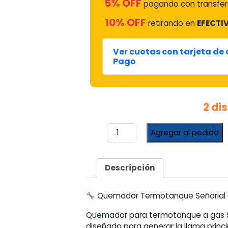
5% OFF
pagando con transfer
10% OFF
retirando en
EFECTIV
Ver cuotas con tarjeta de
Pago
2 di
Quemador
Agregar al pedido
Termotanque
Señorial
c/cabezal
Descripción
piloto
cantidad
Quemador Termotanque Señorial c
Quemador para termotanque a gas Señ
diseñado para generar la llama princi