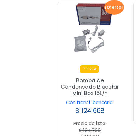
¡Oferta!
OFERTA
Bomba de
Condensado Bluestar
Mini Box 15L/h
Con transf. bancaria:
$
124.668
Precio de lista:
$
124.700