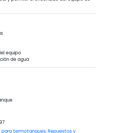
as
el equipo
cción de agua
tanque
97
 para termotanques
,
Repuestos y