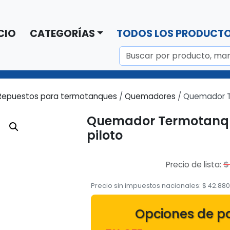
CIO
CATEGORÍAS
TODOS LOS PRODUCT
Repuestos para termotanques
/
Quemadores
/ Quemador T
Quemador Termotanqu
piloto
$
Precio de lista:
Precio sin impuestos nacionales:
$
42.88
Opciones de p