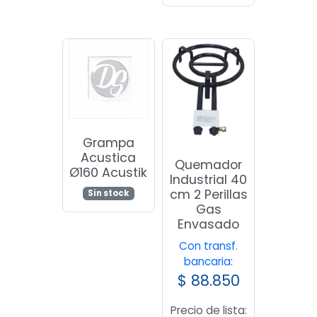
Grampa
Acustica
Quemador
Ø160 Acustik
Industrial 40
cm 2 Perillas
Sin stock
Gas
Envasado
Con transf.
bancaria:
$
88.850
Precio de lista: