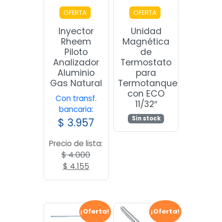
OFERTA
OFERTA
Inyector
Unidad
Rheem
Magnética
Piloto
de
Analizador
Termostato
Aluminio
para
Gas Natural
Termotanque
con ECO
Con transf.
11/32″
bancaria:
Sin stock
$
3.957
Precio de lista:
$
4.000
El
El
$
4.155
precio
precio
original
actual
era:
es:
$ 4.000.
$ 4.155.
¡Oferta!
¡Oferta!