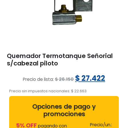
Quemador Termotanque Señorial
s/cabezal piloto
El
El
$
27.422
$
26.150
Precio de lista:
precio
preci
Precio sin impuestos nacionales:
$
22.663
original
actua
Opciones de pago y
era:
es:
promociones
$ 26.150.
$ 27.4
5% OFF
Precio/un.:
pagando con