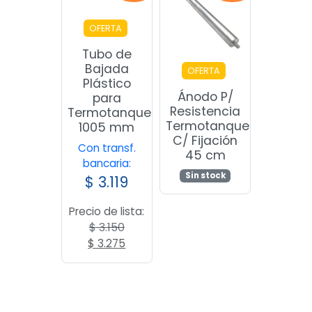
OFERTA
Tubo de
Bajada
OFERTA
Plástico
Ánodo P/
para
Resistencia
Termotanque
Termotanque
1005 mm
C/ Fijación
Con transf.
45 cm
bancaria:
Sin stock
$
3.119
Precio de lista:
$
3.150
El
El
$
3.275
precio
precio
original
actual
era:
es:
$ 3.150.
$ 3.275.