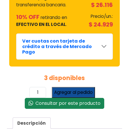
$
26.116
transferencia bancaria.
10% OFF
Precio/un.:
retirando en
$
24.929
EFECTIVO EN EL LOCAL
.
Ver cuotas con tarjeta de
crédito a través de Mercado
Pago
3 disponibles
Quemador
Agregar al pedido
Termotanque
Señorial
Consultar por este producto
s/cabezal
piloto
cantidad
Descripción