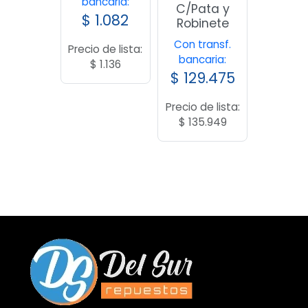
bancaria:
C/Pata y
$
1.082
Robinete
Con transf.
Precio de lista:
bancaria:
$
1.136
$
129.475
Precio de lista:
$
135.949