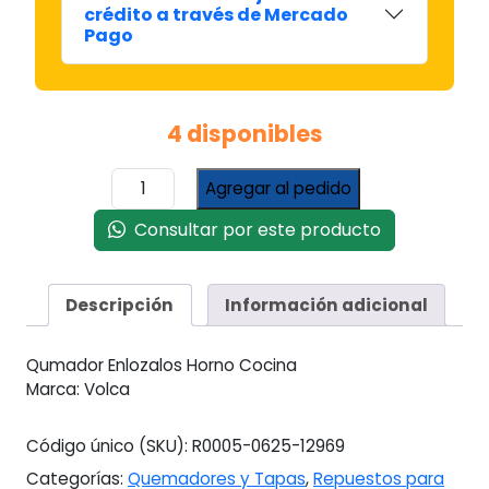
crédito a través de Mercado
Pago
4 disponibles
Quemador
Agregar al pedido
Para
Horno
Consultar por este producto
-
Repuesto
de
Descripción
Información adicional
Cocina
Volcán
Qumador Enlozalos Horno Cocina
Largo
Marca: Volca
cantidad
Código único (SKU):
R0005-0625-12969
Categorías:
Quemadores y Tapas
,
Repuestos para