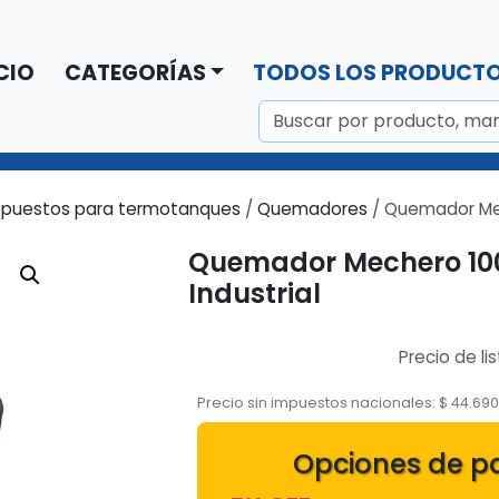
CIO
CATEGORÍAS
TODOS LOS PRODUCT
puestos para termotanques
/
Quemadores
/ Quemador Mech
Quemador Mechero 100
Industrial
Precio de li
Precio sin impuestos nacionales:
$
44.69
Opciones de p