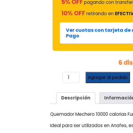
5% OFF
pagando con transfer
10% OFF
retirando en
EFECTIV
Ver cuotas con tarjeta de
Pago
6 di
Quemador
Agregar al pedido
Mechero
10000
Calorias
Descripción
Informació
Fundicion
Industrial
cantidad
Quemador Mechero 10000 calorias Fu
Ideal para ser utilizados en Anafes, e