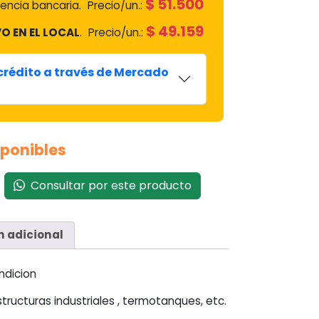
$
51.500
encia bancaria.
Precio/un.:
$
49.159
O EN EL LOCAL
.
Precio/un.:
 crédito a través de Mercado
sponibles
Consultar por este producto
n adicional
ndicion
structuras industriales , termotanques, etc.