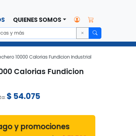
OS
QUIENES SOMOS
ero 10000 Calorias Fundicion Industrial
00 Calorias Fundicion
$
54.075
sta:
0
ago y promociones