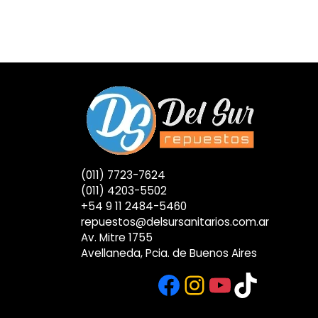
(011) 7723-7624
(011) 4203-5502
+54 9 11 2484-5460
repuestos@delsursanitarios.com.ar
Av. Mitre 1755
Avellaneda, Pcia. de Buenos Aires
Facebook
Instagram
YouTub
TikTok