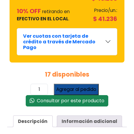
10% OFF
Precio/un.:
retirando en
$
41.236
EFECTIVO EN EL LOCAL
.
Ver cuotas con tarjeta de
crédito a través de Mercado
Pago
17 disponibles
Manifold
Agregar al pedido
R22
R12
Consultar por este producto
R502
Cuerpo
Bronce
Descripción
Información adicional
con
Visor