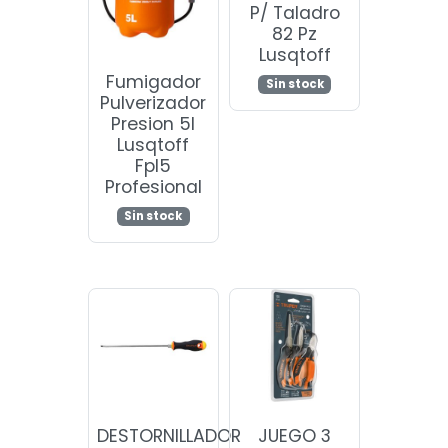
P/ Taladro
82 Pz
Lusqtoff
Fumigador
Sin stock
Pulverizador
Presion 5l
Lusqtoff
Fpl5
Profesional
Sin stock
DESTORNILLADOR
JUEGO 3