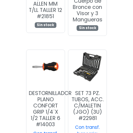
Cuerpo de
ALLEN MM
Bronce con
T/LL TALLER 12
Visor y 3
#21851
Mangueras
Sin stock
Sin stock
DESTORNILLADOR
SET 73 PZ.
PLANO
TUBOS, ACC.
CONFORT
C/MALETIN
GRIP 1/4¨X
(JGO) (3U)
1/2 TALLER 6
#22981
#14003
Con transf.