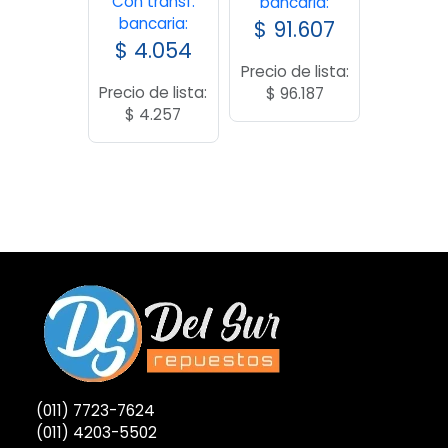
Con transf.
bancaria:
bancaria:
$
91.607
$
4.054
Precio de lista:
Precio de lista:
$
96.187
$
4.257
(011) 7723-7624
(011) 4203-5502