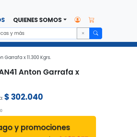
OS
QUIENES SOMOS
 Garrafa x 11.300 Kgrs.
 AN41 Anton Garrafa x
$
302.040
ta:
20
ago y promociones