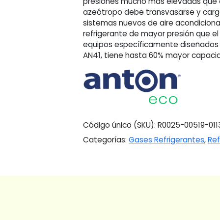
cantidad
presiones mucho más elevadas que e
azeótropo debe transvasarse y carga
sistemas nuevos de aire acondicionad
refrigerante de mayor presión que e
equipos específicamente diseñados p
AN41, tiene hasta 60% mayor capacid
Código único (SKU):
R0025-00519-011
Categorías:
Gases Refrigerantes
,
Ref