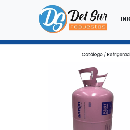
INI
Catálogo
/
Refrigerac