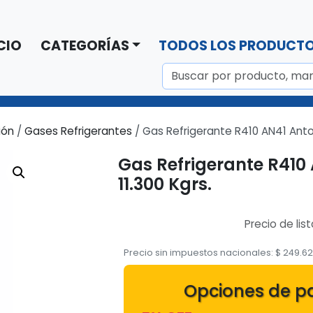
CIO
CATEGORÍAS
TODOS LOS PRODUCT
ión
/
Gases Refrigerantes
/ Gas Refrigerante R410 AN41 Anton
Gas Refrigerante R410
11.300 Kgrs.
Precio de lis
Precio sin impuestos nacionales:
$
249.6
Opciones de p