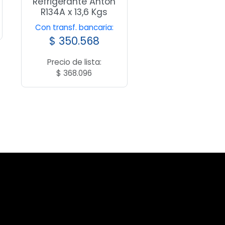
Refrigerante Anton
R134A x 13,6 Kgs
Con transf. bancaria:
$
350.568
Precio de lista:
$
368.096