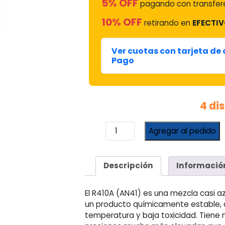
5% OFF
pagando con transfere
10% OFF
retirando en
EFECTIV
Remaining
-
0:11
Loaded
:
Play
Unmute
Picture-
Fulls
100.00%
in-
Picture
TimeР’
Ver cuotas con tarjeta de
Pago
4 di
Gas
Agregar al pedido
Refrigerante
R410
AN41
Descripción
Informació
Anton
Garrafa
x
El R410A (AN41) es una mezcla casi 
11.300
un producto químicamente estable, c
Kgrs.
temperatura y baja toxicidad. Tiene