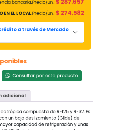
$
287.657
ncia bancaria.
Precio/un.:
$
274.582
O EN EL LOCAL
.
Precio/un.:
creen
 crédito a través de Mercado
sponibles
Consultar por este producto
n adicional
azeotrópica compuesta de R-125 y R-32. Es
on un bajo deslizamiento (Glide) de
 mayor capacidad de refrigeración y unas