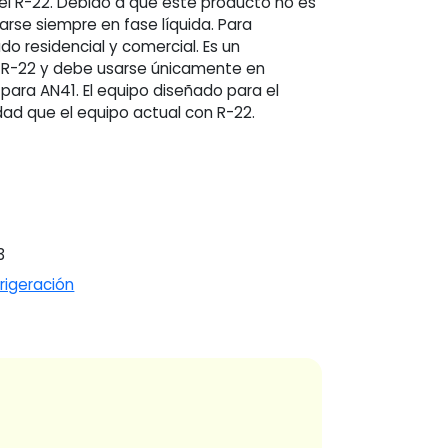
l R-22. Debido a que este producto no es
rse siempre en fase líquida. Para
o residencial y comercial. Es un
l R-22 y debe usarse únicamente en
ara AN41. El equipo diseñado para el
ad que el equipo actual con R-22.
3
rigeración