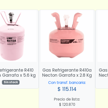
efrigerante R410
Gas Refrigerante R410a
Gas 
 Garrafa x 5.6 kg
Necton Garrafa x 2.8 Kg
Nect
Con transf. bancaria:
Sin stock
$
115.114
Precio de lista:
$
120.870