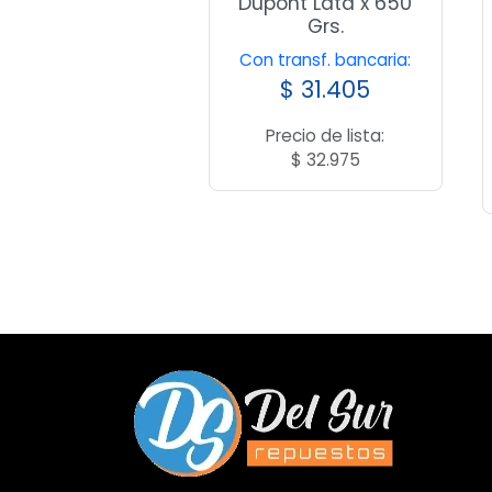
Dupont Lata x 650
Grs.
Con transf. bancaria:
$
31.405
Precio de lista:
$
32.975