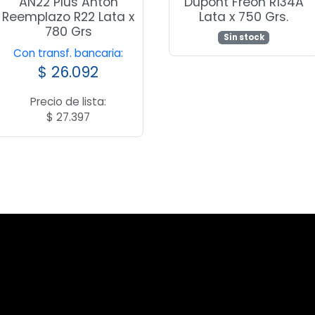
AN22 Plus Anton
Dupont Freon R134A
Reemplazo R22 Lata x
Lata x 750 Grs.
780 Grs
Sin stock
Con transf. bancaria:
$
26.092
Precio de lista:
$
27.397