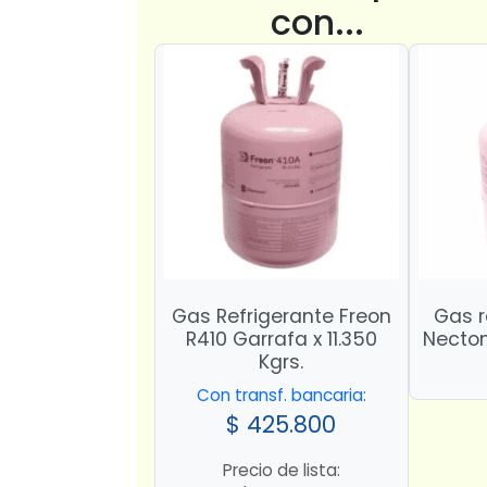
con...
Gas Refrigerante Freon
Gas r
R410 Garrafa x 11.350
Necton
Kgrs.
Con transf. bancaria:
$
425.800
Precio de lista: