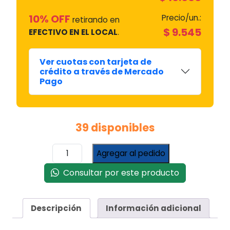
10% OFF
Precio/un.:
retirando en
$
9.545
EFECTIVO EN EL LOCAL
.
Ver cuotas con tarjeta de
crédito a través de Mercado
Pago
39 disponibles
Gas
Agregar al pedido
Refrigerante
R290
Consultar por este producto
Anton
Lata
x
Descripción
Información adicional
420
Grs.