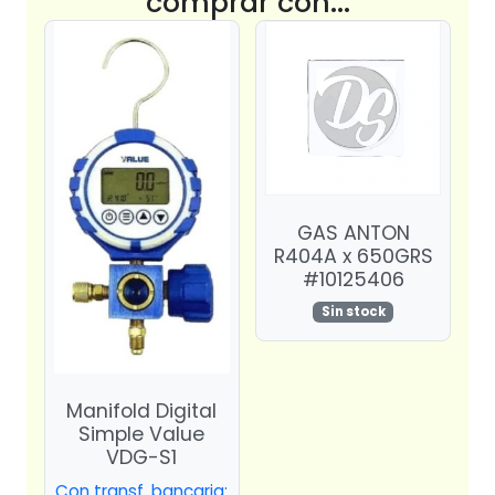
comprar con...
GAS ANTON
R404A x 650GRS
#10125406
Sin stock
Manifold Digital
Simple Value
VDG-S1
Con transf. bancaria: