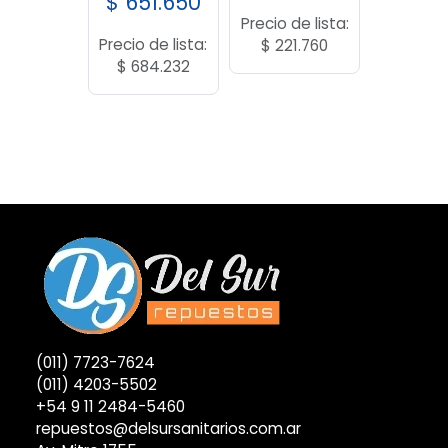
$
651.650
Precio de lista:
Precio de lista:
$
221.760
$
684.232
(011) 7723-7624
(011) 4203-5502
+54 9 11 2484-5460
repuestos@delsursanitarios.com.ar