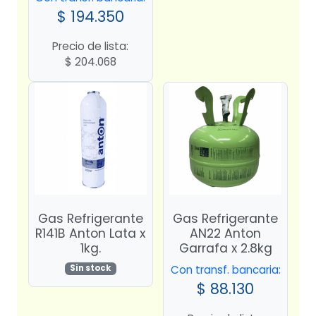
$
194.350
Precio de lista:
$
204.068
Gas Refrigerante
Gas Refrigerante
R141B Anton Lata x
AN22 Anton
1kg.
Garrafa x 2.8kg
Con transf. bancaria:
Sin stock
$
88.130