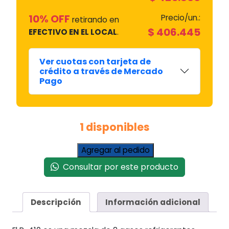
10% OFF
Precio/un.:
retirando en
$
406.445
EFECTIVO EN EL LOCAL
.
Ver cuotas con tarjeta de
crédito a través de Mercado
Pago
1 disponibles
Gas
Agregar al pedido
Refrigerante
Consultar por este producto
Freon
R410
Garrafa
Descripción
Información adicional
x
11.350
Kgrs.