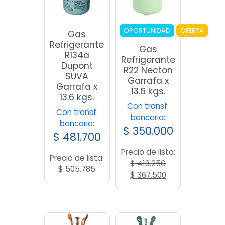
OPORTUNIDAD
OFERTA
Gas
Refrigerante
Gas
R134a
Refrigerante
Dupont
R22 Necton
SUVA
Garrafa x
Garrafa x
13.6 kgs.
13.6 kgs.
Con transf.
Con transf.
bancaria:
bancaria:
$
350.000
$
481.700
Precio de lista:
Precio de lista:
$
413.250
$
505.785
El
El
$
367.500
precio
precio
original
actual
era:
es:
$ 413.250.
$ 367.500.