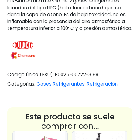
El R-410 es una mezcla de 2 gases refrigerantes
cantidad
licuados del tipo HFC (hidrofluorcarbono) que no
daña la capa de ozono. Es de baja toxicidad, no es
inflamable con la presencia del aire atmosférico a
temperatura inferior a 100ºC y a presión atmosférica.
Código único (SKU):
R0025-00722-3189
Categorías:
Gases Refrigerantes
,
Refrigeración
Este producto se suele
comprar con...