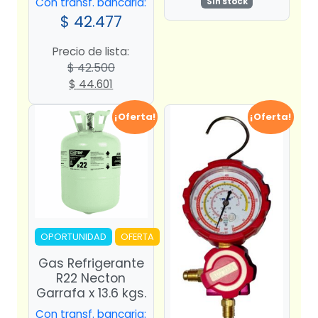
Con transf. bancaria:
Sin stock
$
42.477
Precio de lista:
$
42.500
El
El
$
44.601
precio
precio
original
actual
¡Oferta!
¡Oferta!
era:
es:
$ 42.500.
$ 44.601.
OPORTUNIDAD
OFERTA
Gas Refrigerante
R22 Necton
Garrafa x 13.6 kgs.
Con transf. bancaria: