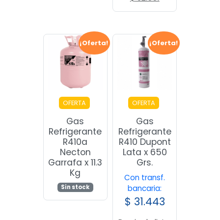
precio
precio
original
actual
era:
es:
$ 88.150.
$ 92.551.
¡Oferta!
¡Oferta!
OFERTA
OFERTA
Gas
Gas
Refrigerante
Refrigerante
R410a
R410 Dupont
Necton
Lata x 650
Garrafa x 11.3
Grs.
Kg
Con transf.
Sin stock
bancaria:
$
31.443