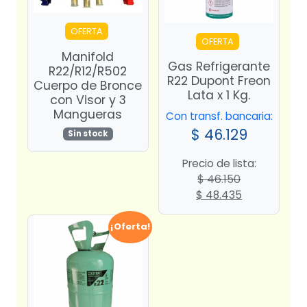
OFERTA
OFERTA
Manifold
Gas Refrigerante
R22/R12/R502
R22 Dupont Freon
Cuerpo de Bronce
Lata x 1 Kg.
con Visor y 3
Mangueras
Con transf. bancaria:
$
46.129
Sin stock
Precio de lista:
$
46.150
El
El
$
48.435
precio
precio
original
actual
¡Oferta!
era:
es:
$ 46.150.
$ 48.435.