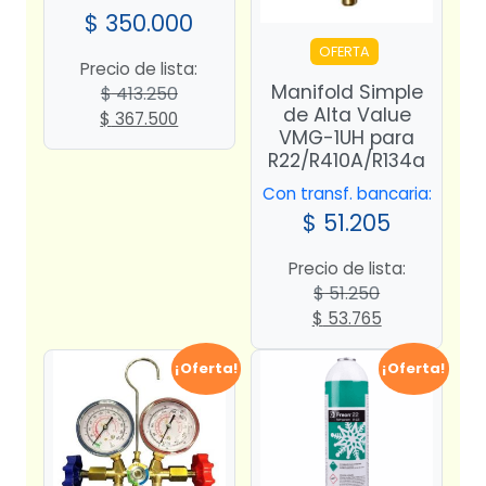
$
350.000
OFERTA
Precio de lista:
Manifold Simple
$
413.250
de Alta Value
El
El
$
367.500
VMG-1UH para
precio
precio
R22/R410A/R134a
original
actual
era:
es:
Con transf. bancaria:
$ 413.250.
$ 367.500.
$
51.205
Precio de lista:
$
51.250
El
El
$
53.765
precio
precio
original
actual
¡Oferta!
¡Oferta!
era:
es:
$ 51.250.
$ 53.765.