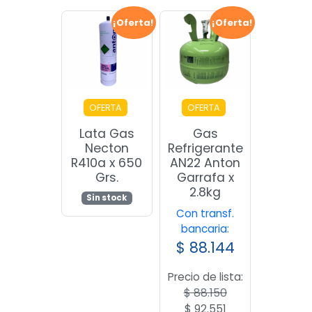
¡Oferta!
¡Oferta!
OFERTA
OFERTA
Lata Gas
Gas
Necton
Refrigerante
R410a x 650
AN22 Anton
Grs.
Garrafa x
2.8kg
Sin stock
Con transf.
bancaria:
$
88.144
Precio de lista:
$
88.150
El
El
$
92.551