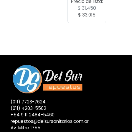
Precio de lista:
$
31.450
El
El
$
33.015
precio
precio
original
actual
era:
es:
$ 31.450.
$ 33.015.
(011) 7723-7624
(011) 4203-5502
+54 9 11 2484-5460
repuestos@delsursanitarios.com.ar
Av. Mitre 1755