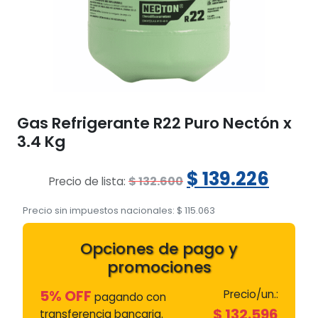
Gas Refrigerante R22 Puro Nectón x
3.4 Kg
El
El
$
139.226
$
132.600
Precio de lista:
precio
prec
Precio sin impuestos nacionales:
$
115.063
original
actu
Opciones de pago y
era:
es:
promociones
$ 132.600.
$ 139
5% OFF
Precio/un.:
pagando con
$
132.596
transferencia bancaria.