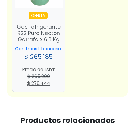
OFERTA
Gas refrigerante
R22 Puro Necton
Garrafa x 6.8 Kg
Con transf. bancaria:
$
265.185
Precio de lista:
$
265.200
El
El
$
278.444
precio
precio
original
actual
era:
es:
$ 265.200.
$ 278.444.
Productos relacionados