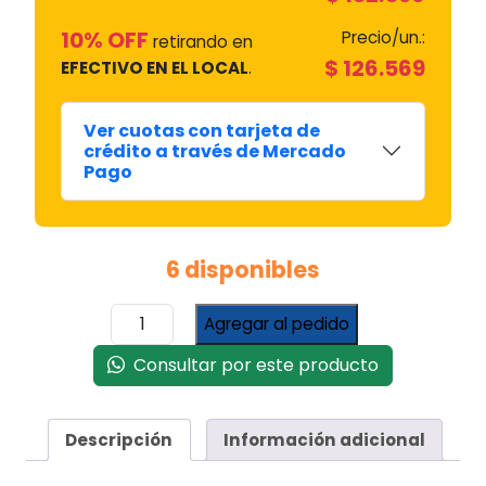
10% OFF
Precio/un.:
retirando en
$
126.569
EFECTIVO EN EL LOCAL
.
Ver cuotas con tarjeta de
crédito a través de Mercado
Pago
6 disponibles
Gas
Agregar al pedido
Refrigerante
R22
Consultar por este producto
Puro
Nectón
x
Descripción
Información adicional
3.4
Kg