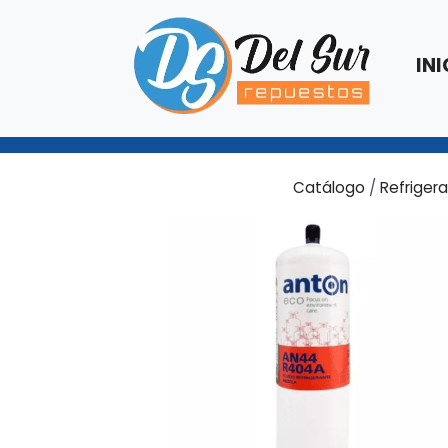
INI
Catálogo
/
Refriger