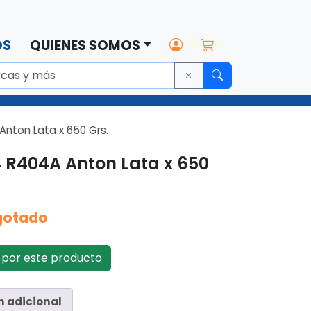
OS
QUIENES SOMOS
nton Lata x 650 Grs.
 R404A Anton Lata x 650
gotado
por este producto
n adicional