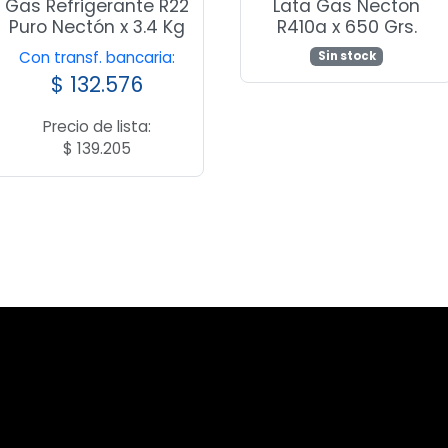
Gas Refrigerante R22
Lata Gas Necton
Puro Nectón x 3.4 Kg
R410a x 650 Grs.
Con transf. bancaria:
Sin stock
$
132.576
Precio de lista:
$
139.205