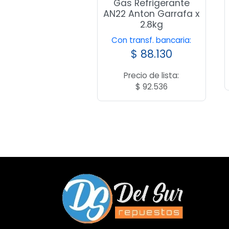
Gas Refrigerante
AN22 Anton Garrafa x
2.8kg
Con transf. bancaria:
$
88.130
Precio de lista:
$
92.536