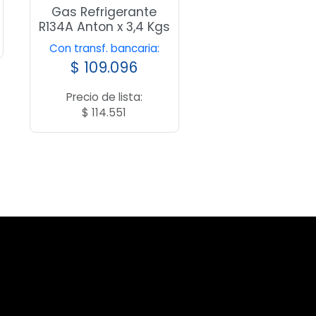
Gas Refrigerante
R134A Anton x 3,4 Kgs
Con transf. bancaria:
$
109.096
Precio de lista:
$
114.551