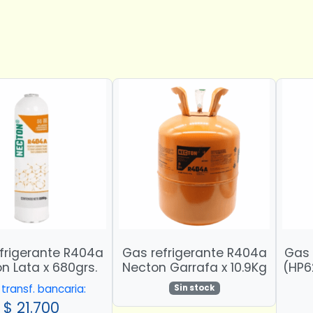
frigerante R404a
Gas refrigerante R404a
Gas 
n Lata x 680grs.
Necton Garrafa x 10.9Kg
(HP6
transf. bancaria:
Sin stock
$
21.700