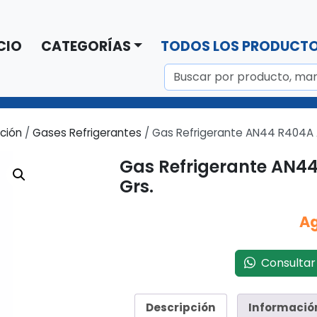
CIO
CATEGORÍAS
TODOS LOS PRODUCT
ación
/
Gases Refrigerantes
/ Gas Refrigerante AN44 R404A A
Gas Refrigerante AN44
Grs.
A
Consultar 
Descripción
Informació