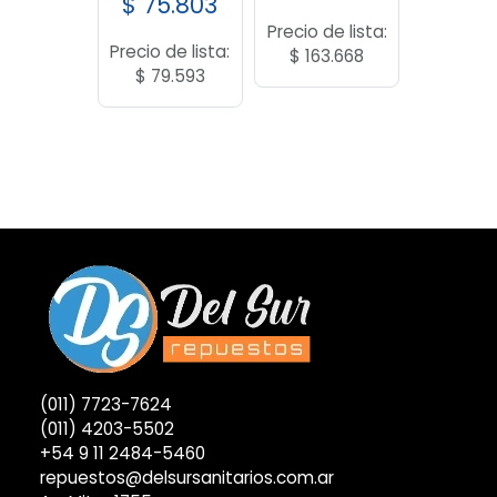
$
75.803
Precio de lista:
Precio de lista:
$
163.668
$
79.593
(011) 7723-7624
(011) 4203-5502
+54 9 11 2484-5460
repuestos@delsursanitarios.com.ar