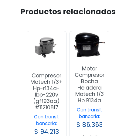
Productos relacionados
Motor
Compresor
Compresor
Bocha
Motech 1/3+
Heladera
Hp-r134a-
Motech 1/3
lbp-220v
Hp R134a
(gff93aa)
#11210817
Con transf.
bancaria:
Con transf.
bancaria:
$
86.363
$
94.213