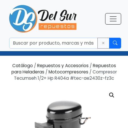
Catálogo
/
Repuestos y Accesorios
/
Repuestos
para Heladeras
/
Motocompresores
/ Compresor
Tecumseh 1/2+ Hp R404a #tec-ae2430z-fz3c