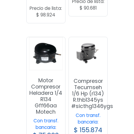
Precio de lista:
$
90.681
Precio de lista:
$
98.924
Motor
Compresor
Compresor
Tecumseh
Heladera 1/4
1/6 Hp (r134)
R134
R.thb1345ys
Gff66aa
#sicthg1346ygs
Motech
Con transf.
Con transf.
bancaria:
bancaria:
$
155.874