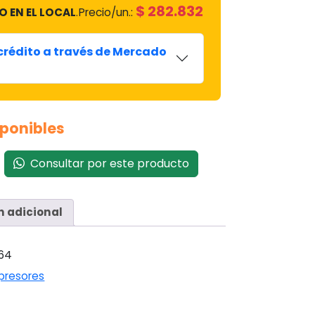
$
282.832
O EN EL LOCAL
.
Precio/un.:
 crédito a través de Mercado
sponibles
Consultar por este producto
n adicional
64
resores