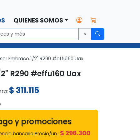
OS
QUIENES SOMOS
or Embraco 1/2" R290 #effu160 Uax
2" R290 #effu160 Uax
$
311.115
ista:
0
ago y promociones
$
296.300
ncia bancaria.
Precio/un.: