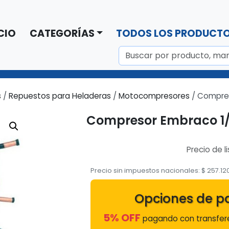
CIO
CATEGORÍAS
TODOS LOS PRODUCT
s
/
Repuestos para Heladeras
/
Motocompresores
/ Compres
Compresor Embraco 1/
Precio de l
Precio sin impuestos nacionales:
$
257.12
Opciones de p
5% OFF
pagando con transfere