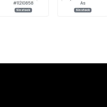
#11210858
As
Sin stock
Sin stock