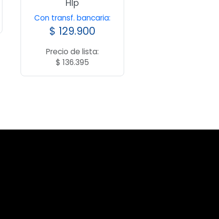
Hlp
Con transf. bancaria:
$
129.900
Precio de lista:
$
136.395