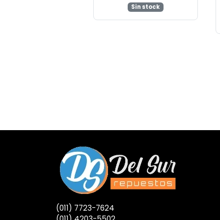
Sin stock
(011) 7723-7624
(011) 4203-5502