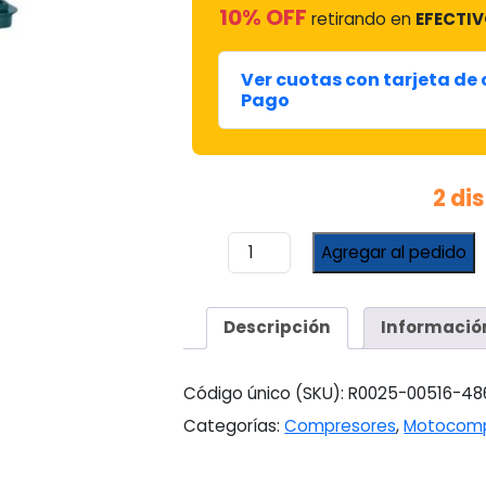
10% OFF
retirando en
EFECTIV
Ver cuotas con tarjeta de
Pago
2 di
Compresor
Agregar al pedido
Embraco
1/2"
R290
Descripción
Informació
#effu160
Uax
cantidad
Código único (SKU):
R0025-00516-48
Categorías:
Compresores
,
Motocomp