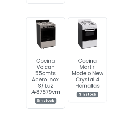
Cocina
Cocina
Volcan
Martiri
55cmts
Modelo New
Acero Inox.
Crystal 4
S/ Luz
Hornallas
.#87679vm
Sin stock
Sin stock