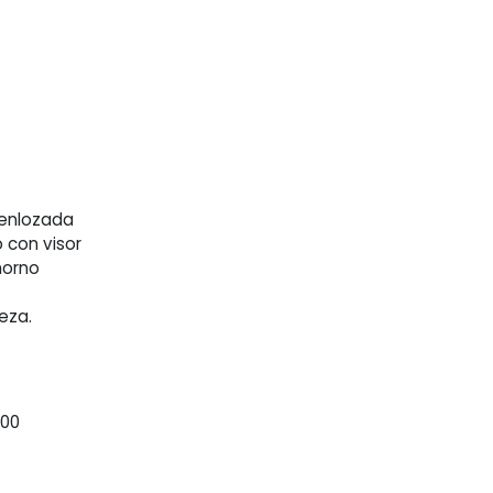
 enlozada
 con visor
horno
ieza.
200