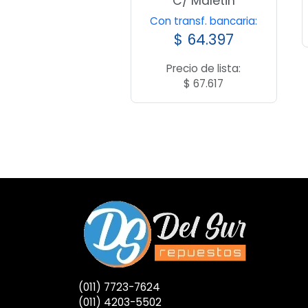
C/ Maletin
Con transf. bancaria:
$
64.397
Precio de lista:
$
67.617
(011) 7723-7624
(011) 4203-5502