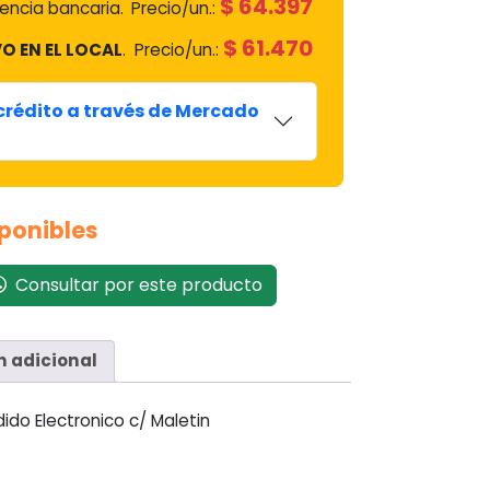
$
64.397
ncia bancaria.
Precio/un.:
$
61.470
O EN EL LOCAL
.
Precio/un.:
 crédito a través de Mercado
sponibles
Consultar por este producto
n adicional
do Electronico c/ Maletin