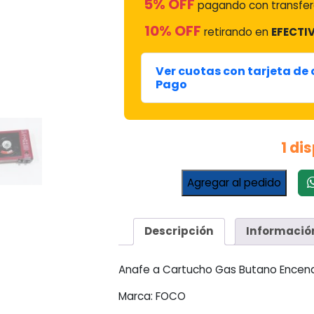
5% OFF
pagando con transfere
10% OFF
retirando en
EFECTIV
Ver cuotas con tarjeta de
Pago
1 di
Anafe
Agregar al pedido
A
Cartucho
Gas
Descripción
Informació
Butano
Encendido
Electronico
Anafe a Cartucho Gas Butano Encendi
C/
Marca: FOCO
Maletin