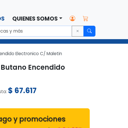
OS
QUIENES SOMOS
ndido Electronico C/ Maletin
 Butano Encendido
$
67.617
sta:
2
ago y promociones