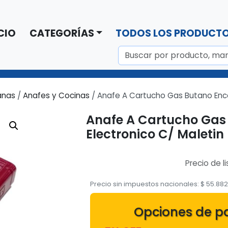
CIO
CATEGORÍAS
TODOS LOS PRODUCT
anas
/
Anafes y Cocinas
/ Anafe A Cartucho Gas Butano Ence
Anafe A Cartucho Gas
Electronico C/ Maletin
Precio de li
Precio sin impuestos nacionales:
$
55.88
Opciones de p