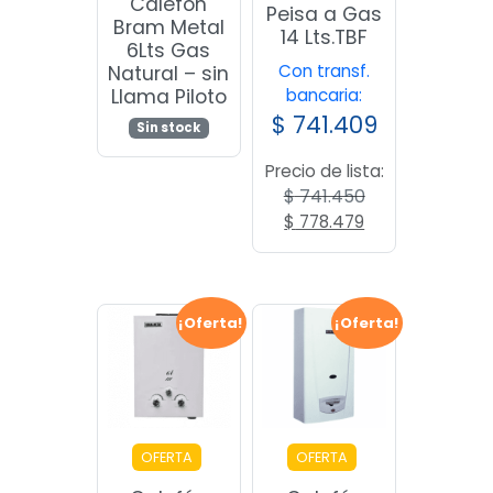
Calefón
Peisa a Gas
Bram Metal
14 Lts.TBF
6Lts Gas
Con transf.
Natural – sin
Llama Piloto
bancaria:
$
741.409
Sin stock
Precio de lista:
$
741.450
El
El
$
778.479
precio
precio
original
actual
era:
es:
$ 741.450.
$ 778.479.
¡Oferta!
¡Oferta!
OFERTA
OFERTA