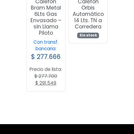
Calefón
Calefón
Bram Metal
Orbis
6Lts Gas
Automático
Envasado –
14 Lts. TN a
sin Llama
Corredera
Piloto
Sin stock
Con transf.
bancaria:
$
277.666
Precio de lista:
$
277.700
El
El
$
291.549
precio
precio
original
actual
era:
es:
$ 277.700.
$ 291.549.