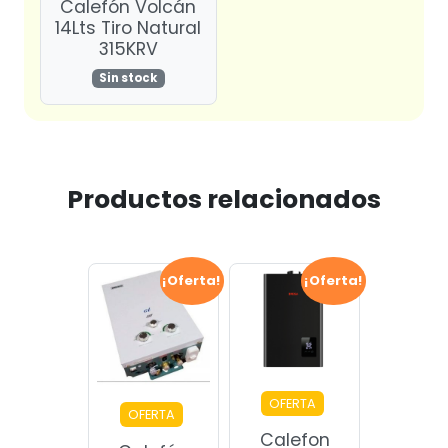
Calefón Volcán
14Lts Tiro Natural
315KRV
Sin stock
Productos relacionados
¡Oferta!
¡Oferta!
OFERTA
OFERTA
Calefon