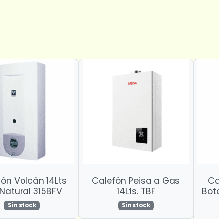
ón Volcán 14Lts
Calefón Peisa a Gas
Ca
 Natural 315BFV
14Lts. TBF
Bot
Sin stock
Sin stock