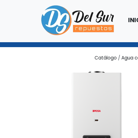
INI
Catálogo
/
Agua c