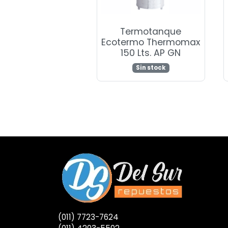
Termotanque
Ecotermo Thermomax
150 Lts. AP GN
Sin stock
(011) 7723-7624