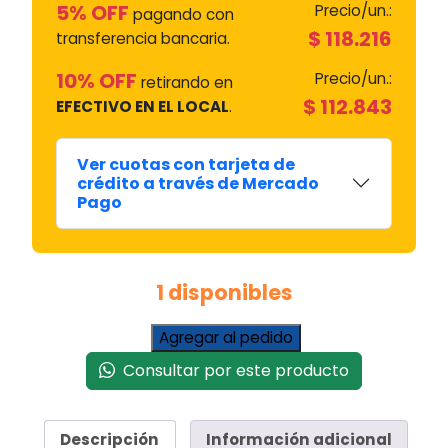
5% OFF
Precio/un.:
pagando con
$
118.216
transferencia bancaria.
10% OFF
Precio/un.:
retirando en
$
112.843
EFECTIVO EN EL LOCAL
.
Ver cuotas con tarjeta de
crédito a través de Mercado
Pago
1 disponibles
Caja
Agregar al pedido
De
Consultar por este producto
Engranajes
Lavarropas
Atma
Descripción
Información adicional
Philco