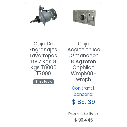
Caja De
Caja
Engranajes
Accion.philco
Lavarropas
C/manchon
LG 7 Kgs 8
8 Ag.reten
Kgs T8000
Chphilco
T7000
Wmph08-
wmph
Sin stock
Con transf.
bancaria:
$
86.139
Precio de lista:
$
90.446