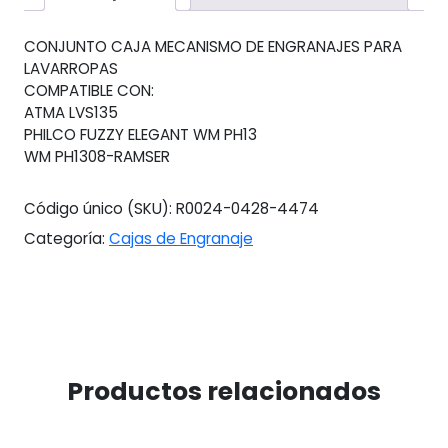
Ph13
Fuzzy-
CONJUNTO CAJA MECANISMO DE ENGRANAJES PARA
ramser
LAVARROPAS
cantidad
COMPATIBLE CON:
ATMA LVS135
PHILCO FUZZY ELEGANT WM PH13
WM PH1308-RAMSER
Código único (SKU):
R0024-0428-4474
Categoría:
Cajas de Engranaje
Productos relacionados