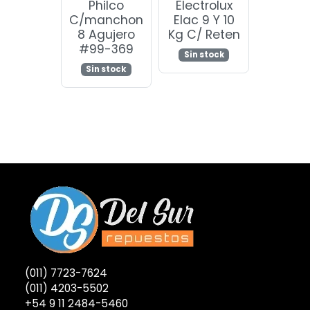
Philco
Electrolux
C/manchon
Elac 9 Y 10
8 Agujero
Kg C/ Reten
#99-369
Sin stock
Sin stock
(011) 7723-7624
(011) 4203-5502
+54 9 11 2484-5460