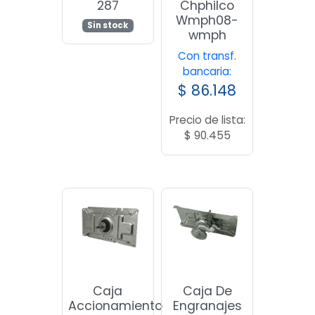
287
Chphilco
Wmph08-
Sin stock
wmph
Con transf.
bancaria:
$
86.148
Precio de lista:
$
90.455
Caja
Caja De
Accionamiento
Engranajes