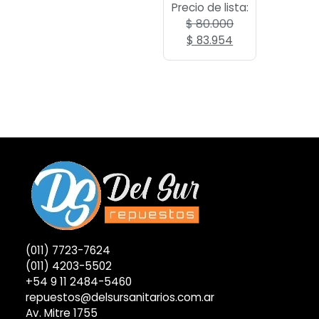
Precio de lista:
$
80.000
El
El
$
83.954
precio
precio
original
actual
era:
es:
$ 80.000.
$ 83.954.
(011) 7723-7624
(011) 4203-5502
+54 9 11 2484-5460
repuestos@delsursanitarios.com.ar
Av. Mitre 1755