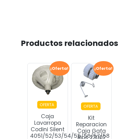
Productos relacionados
¡Oferta!
¡Oferta!
OFERTA
OFERTA
Caja
Kit
Lavarropa
Reparacion
Codini Silent
Caja Gafa
4051/52/53/54/55/56/57/58
#os 23002