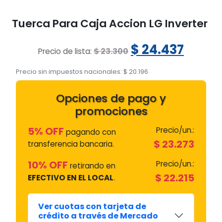
Tuerca Para Caja Accion LG Inverter
El
El
$
24.437
$
23.300
Precio de lista:
precio
preci
Precio sin impuestos nacionales:
$
20.196
original
actua
Opciones de pago y
era:
es:
promociones
$ 23.300.
$ 24.4
5% OFF
Precio/un.:
pagando con
$
23.273
transferencia bancaria.
10% OFF
Precio/un.:
retirando en
$
22.215
EFECTIVO EN EL LOCAL
.
Ver cuotas con tarjeta de
crédito a través de Mercado