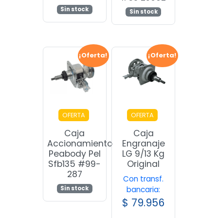
Sin stock
Sin stock
¡Oferta!
¡Oferta!
OFERTA
OFERTA
Caja
Caja
Accionamiento
Engranaje
Peabody Pel
LG 9/13 Kg
Sfb135 #99-
Original
287
Con transf.
Sin stock
bancaria:
$
79.956