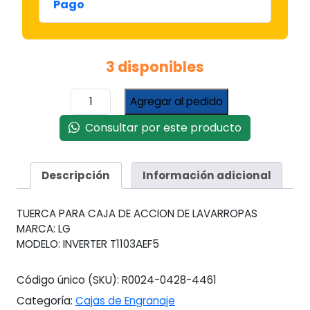
Pago
3 disponibles
Tuerca
Agregar al pedido
Para
Caja
Consultar por este producto
Accion
LG
Inverter
Descripción
Información adicional
cantidad
TUERCA PARA CAJA DE ACCION DE LAVARROPAS
MARCA: LG
MODELO: INVERTER T1103AEF5
Código único (SKU):
R0024-0428-4461
Categoría:
Cajas de Engranaje