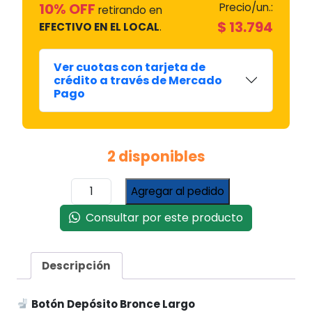
10% OFF
Precio/un.:
retirando en
$
13.794
EFECTIVO EN EL LOCAL
.
Ver cuotas con tarjeta de
crédito a través de Mercado
Pago
2 disponibles
Botón
Agregar al pedido
Depósito
Bronce
Consultar por este producto
Largo
cantidad
Descripción
Botón Depósito Bronce Largo