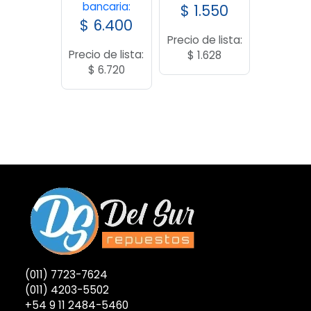
bancaria:
$
1.550
$
6.400
Precio de lista:
Precio de lista:
$
1.628
$
6.720
(011) 7723-7624
(011) 4203-5502
+54 9 11 2484-5460