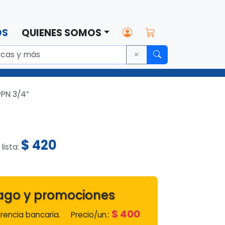
OS
QUIENES SOMOS
PPN 3/4″
$
420
 lista:
ago y promociones
$
400
encia bancaria.
Precio/un.: