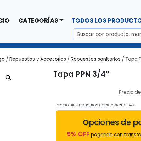
CIO
CATEGORÍAS
TODOS LOS PRODUCT
go
/
Repuestos y Accesorios
/
Repuestos sanitarios
/ Tapa 
Tapa PPN 3/4″
Precio de
Precio sin impuestos nacionales:
$
347
Opciones de p
5% OFF
pagando con transfer