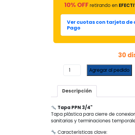
10% OFF
retirando en
EFECTI
Ver cuotas con tarjeta de
Pago
30 di
Tapa
Agregar al pedido
PPN
3/4"
cantidad
Descripción
Tapa PPN 3/4"
Tapa plástica para cierre de conexio
sanitarias y terminaciones temporales
Características clave: