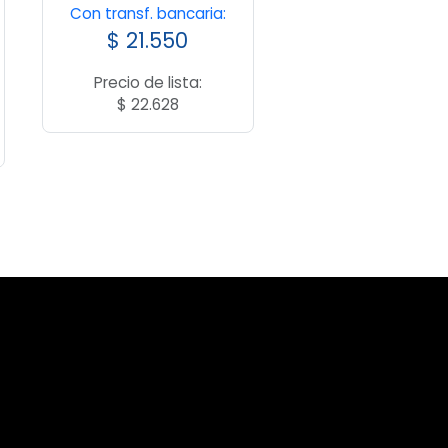
Con transf. bancaria:
$
21.550
Precio de lista:
$
22.628