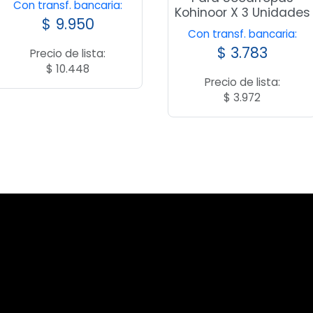
Con transf. bancaria:
Kohinoor X 3 Unidades
$
9.950
Con transf. bancaria:
$
3.783
Precio de lista:
$
10.448
Precio de lista:
$
3.972