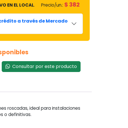
$
382
VO EN EL LOCAL
.
Precio/un.:
 crédito a través de Mercado
sponibles
Consultar por este producto
nes roscadas, ideal para instalaciones
 o definitivas.