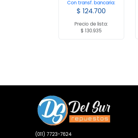
Con transf. bancaria:
$
124.700
Precio de lista:
$
130.935
(011) 7723-7624