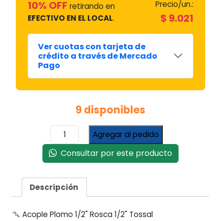
10% OFF
Precio/un.:
retirando en
$
9.021
EFECTIVO EN EL LOCAL
.
Ver cuotas con tarjeta de
crédito a través de Mercado
Pago
9 disponibles
Acople
Agregar al pedido
Plomo
1/2"
Consultar por este producto
Rosca
1/2"
Tossal
Descripción
cantidad
Acople Plomo 1/2" Rosca 1/2" Tossal