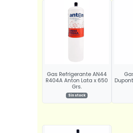
Gas Refrigerante AN44
Gas
R404A Anton Lata x 650
Dupont
Grs.
Sin stock