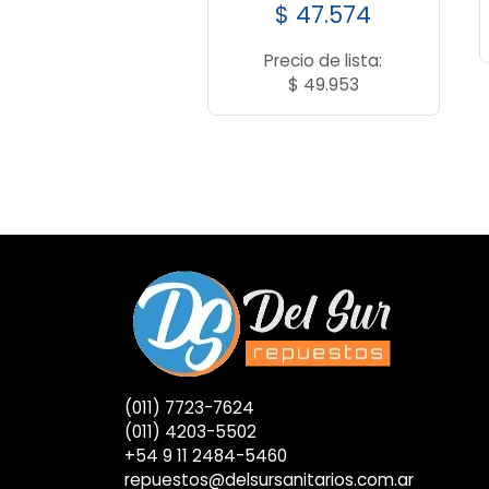
$
47.574
Precio de lista:
$
49.953
(011) 7723-7624
(011) 4203-5502
+54 9 11 2484-5460
repuestos@delsursanitarios.com.ar