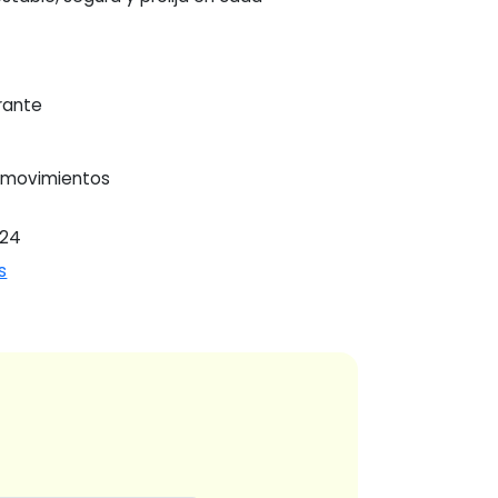
rante
o movimientos
524
s