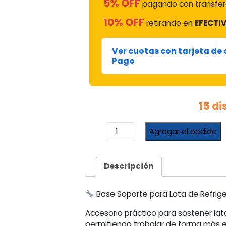
5% OFF
pagando con transfere
10% OFF
retirando en
EFECTIV
Ver cuotas con tarjeta de
Pago
15 d
Base
Agregar al pedido
Soporte
Para
Lata
Descripción
Refrigerante
Del
Sur
Base Soporte para Lata de Refrig
Repuestos
Accesorio práctico para sostener lat
cantidad
permitiendo trabajar de forma más es