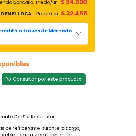
$
34.000
ncia bancaria.
Precio/un.:
$
32.455
O EN EL LOCAL
.
Precio/un.:
 crédito a través de Mercado
isponibles
Consultar por este producto
erante Del Sur Repuestos
as de refrigerante durante la carga,
table, segura y prolija en cada