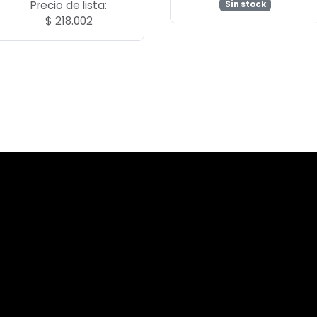
Precio de lista:
Sin stock
$
218.002