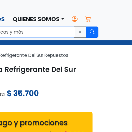
OS
QUIENES SOMOS
Refrigerante Del Sur Repuestos
 Refrigerante Del Sur
$
35.700
sta:
4
ago y promociones