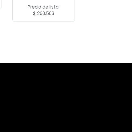
Precio de lista:
$
260.563