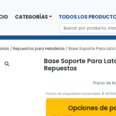
CIO
CATEGORÍAS
TODOS LOS PRODUCT
orios
/
Repuestos para Heladeras
/ Base Soporte Para Lata 
Base Soporte Para Lata
Repuestos
Precio de li
Precio sin impuestos nacionales:
$
29.50
Opciones de p