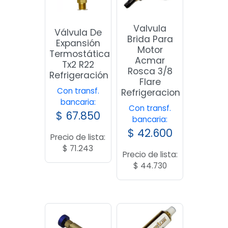
Valvula
Válvula De
Brida Para
Expansión
Motor
Termostática
Acmar
Tx2 R22
Rosca 3/8
Refrigeración
Flare
Con transf.
Refrigeracion
bancaria:
Con transf.
$
67.850
bancaria:
$
42.600
Precio de lista:
$
71.243
Precio de lista:
$
44.730