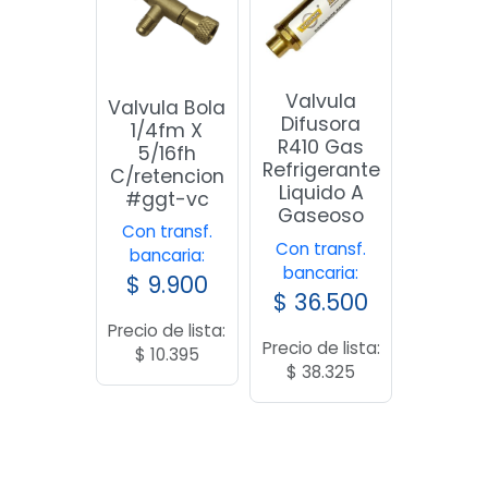
Valvula
Valvula Bola
Difusora
1/4fm X
R410 Gas
5/16fh
Refrigerante
C/retencion
Liquido A
#ggt-vc
Gaseoso
Con transf.
Con transf.
bancaria:
bancaria:
$
9.900
$
36.500
Precio de lista:
Precio de lista:
$
10.395
$
38.325