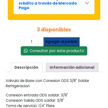
crédito a través de Mercado
Pago
3 disponibles
Valvula
Agregar al pedido
De
Base
Consultar por este producto
Con
Conexion
Ods
Descripción
Información adicional
3/8
Soldar
Valvula de Base con Conexion ODS 3/8" Soldar
Refrigeracion
Refrigeracion
cantidad
Conexion entrada ODS soldar: 3/8"
Conexion Salida ODS soldar: 3/8"
Toma de servicio: 1/4" Flare